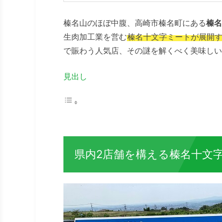
榛名山のほぼ中腹、高崎市榛名町にある
榛名
生肉加工業を営む
榛名十文字ミートが展開
で賑わう人気店、その謎を解くべく美味しい
見出し
県内2店舗を構える榛名十文