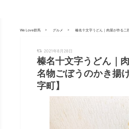
We Love群馬
グルメ
榛名十文字うどん｜肉屋が作る二
2021年8月28日
榛名十文字うどん｜
名物ごぼうのかき揚
字町】