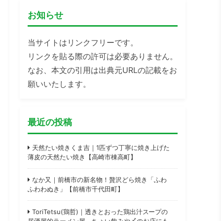
お知らせ
当サイトはリンクフリーです。
リンクを貼る際の許可は必要ありません。
なお、本文の引用は出典元URLの記載をお
願いいたします。
最近の投稿
天然たい焼きくま吉｜1匹ずつ丁寧に焼き上げた
薄皮の天然たい焼き【高崎市棟高町】
なか又｜前橋市の新名物！贅沢どら焼き「ふわ
ふわわぬき」【前橋市千代田町】
ToriTetsu(鶏哲)｜透きとおった鶏出汁スープの
居酒屋的ラーメン屋。ちょい飲みや〆のお店にも