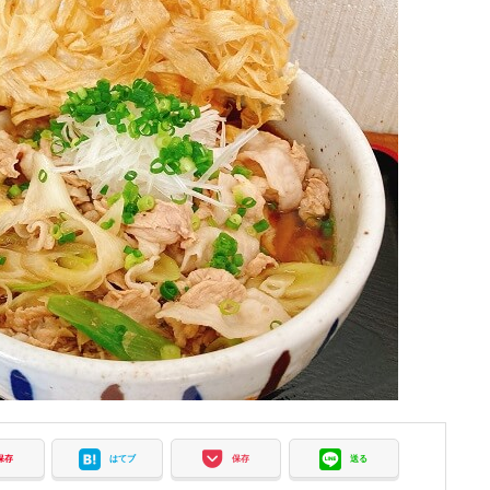
保存
はてブ
保存
送る