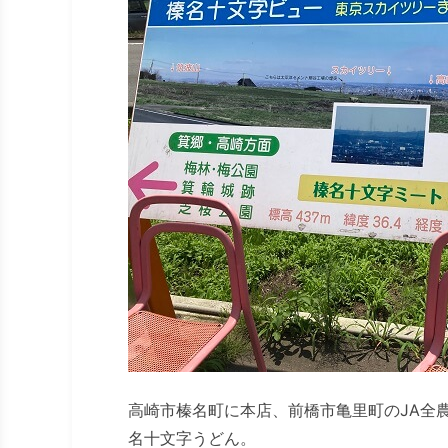
高崎市榛名町に本店、前橋市亀里町のJA全
名十文字うどん。