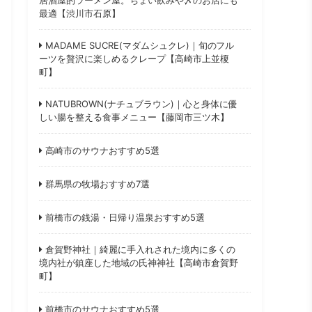
最適【渋川市石原】
MADAME SUCRE(マダムシュクレ)｜旬のフル
ーツを贅沢に楽しめるクレープ【高崎市上並榎
町】
NATUBROWN(ナチュブラウン)｜心と身体に優
しい腸を整える食事メニュー【藤岡市三ツ木】
高崎市のサウナおすすめ5選
群馬県の牧場おすすめ7選
前橋市の銭湯・日帰り温泉おすすめ5選
倉賀野神社｜綺麗に手入れされた境内に多くの
境内社が鎮座した地域の氏神神社【高崎市倉賀野
町】
前橋市のサウナおすすめ5選