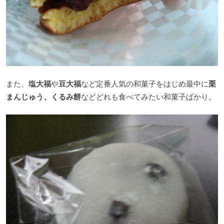
また、
塩大福
や
豆大福
など定番人気の和菓子をはじめ最中に
栗
まんじゅう、くるみ餅
などどれも食べてみたい和菓子ばかり。