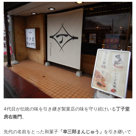
4代目が伝統の味を引き継ぎ製菓店の味を守り続けいる
丁子堂
房右衛門
。
先代の名前をとった和菓子
「幸三郎まんじゅう」
を引き継いで