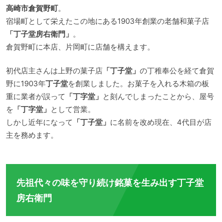
高崎市倉賀野町
。
宿場町として栄えたこの地にある1903年創業の老舗和菓子店
「丁子堂房右衛門」
。
倉賀野町に本店、片岡町に店舗を構えます。
初代店主さんは上野の菓子店
「丁子堂」
の丁稚奉公を経て倉賀
野に1903年
丁子堂
を創業しました。お菓子を入れる木箱の板
重に業者が誤って
「丁字堂」
と刻んでしまったことから、屋号
を
「丁字堂」
として営業。
しかし近年になって
「丁子堂」
に名前を改め現在、4代目が店
主を務めます。
先祖代々の味を守り続け銘菓を生み出す丁子堂
房右衛門