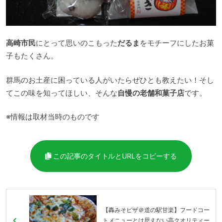
高崎市民
にとって思いのこもった
だるま
をモチーフにしたお菓
子もたくさん。
群馬のお土産に困っている人がいたらぜひとも教えたい！そし
てこの味を知ってほしい、そんな
自慢の老舗和菓子店
です。
※情報は取材当時のものです
この記事のタイトルとURLをコピーする
【轟みそピザ＠道の駅甘楽】フードコー
トメニューとは思えない高クオリティー