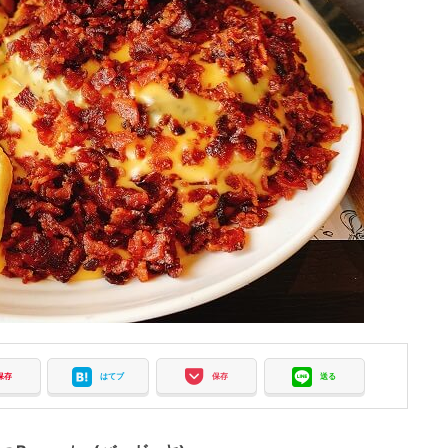
保存
はてブ
保存
送る