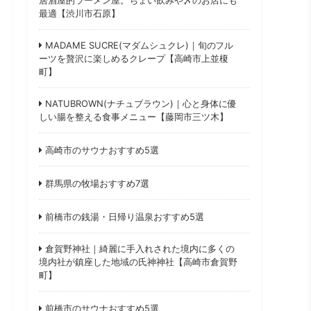
最適【渋川市石原】
MADAME SUCRE(マダムシュクレ)｜旬のフル
ーツを贅沢に楽しめるクレープ【高崎市上並榎
町】
NATUBROWN(ナチュブラウン)｜心と身体に優
しい腸を整える食事メニュー【藤岡市三ツ木】
高崎市のサウナおすすめ5選
群馬県の牧場おすすめ7選
前橋市の銭湯・日帰り温泉おすすめ5選
倉賀野神社｜綺麗に手入れされた境内に多くの
境内社が鎮座した地域の氏神神社【高崎市倉賀野
町】
前橋市のサウナおすすめ5選