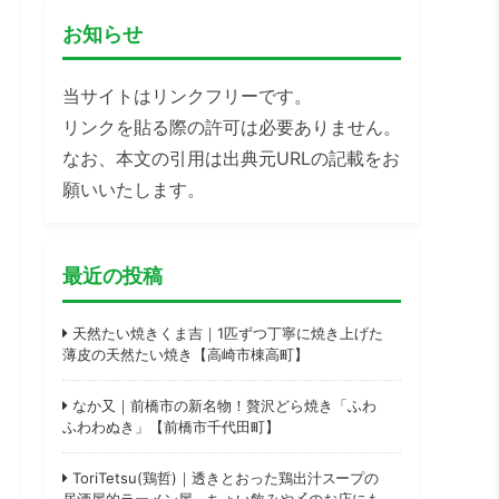
お知らせ
当サイトはリンクフリーです。
リンクを貼る際の許可は必要ありません。
なお、本文の引用は出典元URLの記載をお
願いいたします。
最近の投稿
天然たい焼きくま吉｜1匹ずつ丁寧に焼き上げた
薄皮の天然たい焼き【高崎市棟高町】
なか又｜前橋市の新名物！贅沢どら焼き「ふわ
ふわわぬき」【前橋市千代田町】
ToriTetsu(鶏哲)｜透きとおった鶏出汁スープの
居酒屋的ラーメン屋。ちょい飲みや〆のお店にも