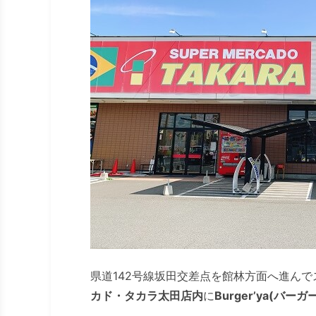
県道142号線坂田交差点を館林方面へ進ん
カド・タカラ太田店内
に
Burger’ya(バーガ