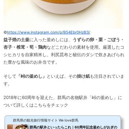
©
https://www.instagram.com/p/B54Ebr0HzB3/
益子焼の土釜
に入った釜めしには、
うずらの卵・栗・ごぼう・
杏子・椎茸・筍・鶏肉
などこだわりの素材を使用。厳選したコ
シヒカリを自家精米し、利尻昆布と秘伝のダシで炊きあげられ
た豊かな風味のお弁当です。
そして
「峠の釜めし」
といえば、その
掛け紙
も注目されていま
す。
2018年に60周年を迎えた、群馬の名物駅弁「峠の釜めし」に
ついて詳しくはこちらをチェック
群馬県の観光旅行情報サイト We love群馬
群馬の駅弁といったらこれ｜60周年記念釜めしがおぎの