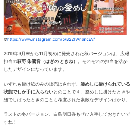
©
https://www.instagram.com/p/B221Wn6ncEV/
2019年9月末から11月初めに発売された秋バージョンは、広報
担当の
萩野 朱鷺音（はぎの ときね）
。それぞれの担当を活か
したデザインになっています。
いずれも掛け紙のみの販売はされず、
釜めしに掛けられている
状態でしか手に入らない
とのことです。釜めしに掛けたときや
紐でしばったときのことも考慮された素敵なデザインばかり。
ラストの冬バージョン、白鳥明日香もぜひ入手しておきたいで
すね！