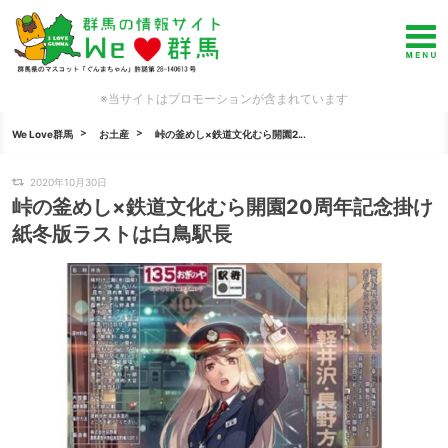
※当サイトはプロモーションが含まれています
We Love群馬
お土産
峠の釜めし×鉄道文化むら開園2...
2020年10月30日
峠の釜めし×鉄道文化むら開園20周年記念掛け
紙冬版ラストは白鳥駅長