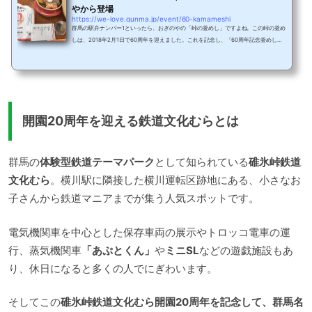
やから登場
https://we-love.gunma.jp/event/60-kamameshi
群馬の駅弁ナンバー1といったら、おぎのやの「峠の釜めし」ですよね。この峠の釜め
しは、2018年2月1日で60周年を迎えました。これを記念し、「60周年記念釜めし」
が販売されています。中身も豪華でお祝い一色、いったいどんな釜めしなのでしょう
か？いつもの峠の釜めしといえばこれ！JR信越線横川駅。60年ほど前、電気機関車の
付け替え作業でほかの駅よりも乗客の待ち時間が長かったため、温かいお弁当を食べ
てほしいと生まれたのが峠の釜めしです。1958年に誕生し、現在では横川駅をはじめ
上信越自動車道横川サービスエリア、高崎駅構...
開園20周年を迎える鉄道文化むらとは
群馬の
体験型鉄道テーマパーク
として知られている
碓氷峠鉄道
文化むら
。横川駅に隣接した横川運転区跡地にある、小さなお
子さんから鉄道マニアまでが集う人気スポットです。
電気機関車を中心とした保存車両の展示やトロッコ電車の運
行、蒸気機関車
「あぷとくん」
や
ミニSL
などの遊戯施設もあ
り、休日になると多くの人でにぎわいます。
そしてこの
碓氷峠鉄道文化むら開園20周年を記念して、群馬名