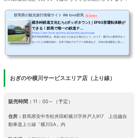
群馬県の観光旅行情報サイト We love群馬
10 Users
碓氷峠鉄道文化むら(ポッポタウン)｜EF63形運転体験が
できる！群馬で唯一の鉄道テ...
https://we-love.gunma.jp/kanko/usuitouge
安中市松井田町は、鉄道にゆかりのある土地のひとつ。かつて、横川から軽井沢をつ
ないでいた旧碓氷線や、日本で初めてのアプト式鉄道など、日本の鉄道歴史と切って
も切り離せない場所です。そんな碓氷峠の入り口にあるポッポタウンと親しまれてい
る鉄道文化むらを紹介します。碓氷峠鉄道文化むらポッポタウンには、トロッコ列車
で園を1周できるトロッコラインや、子どもたちが遊べるシンボル広場、さらに鉄道展
示館や鉄道資料館があります。そして野外展示場・ビュウ広場には、ミニSLやあぷと
くんの運行コースがあり、また、昔ながらの...
おぎのや横川サービスエリア店（上り線）
販売時間：
11：00～（予定）
住所：
群馬県安中市松井田町横川字井戸入917 上信越自
動車道上り線「横川SA」内