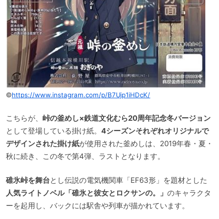
©
https://www.instagram.com/p/B7Ujp1iHDcK/
こちらが、
峠の釜めし×鉄道文化むら20周年記念冬バージョン
として登場している掛け紙。
4シーズンそれぞれオリジナルで
デザインされた掛け紙
が使用された釜めしは、2019年春・夏・
秋に続き、この冬で第4弾、ラストとなります。
碓氷峠を舞台
とし伝説の電気機関車「EF63形」を題材とした
人気ライトノベル「碓氷と彼女とロクサンの。」
のキャラクタ
ーを起用し、バックには駅舎や列車が描かれています。