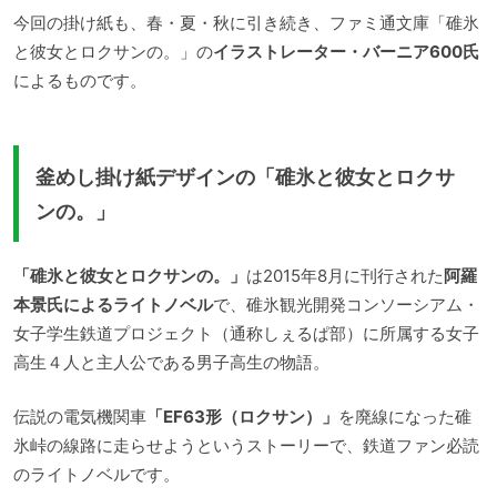
今回の掛け紙も、春・夏・秋に引き続き、ファミ通文庫「碓氷
と彼女とロクサンの。」の
イラストレーター・バーニア600氏
によるものです。
釜めし掛け紙デザインの「碓氷と彼女とロクサ
ンの。」
「碓氷と彼女とロクサンの。」
は2015年8月に刊行された
阿羅
本景氏によるライトノベル
で、碓氷観光開発コンソーシアム・
女子学生鉄道プロジェクト（通称しぇるぱ部）に所属する女子
高生４人と主人公である男子高生の物語。
伝説の電気機関車
「EF63形（ロクサン）」
を廃線になった碓
氷峠の線路に走らせようというストーリーで、鉄道ファン必読
のライトノベルです。