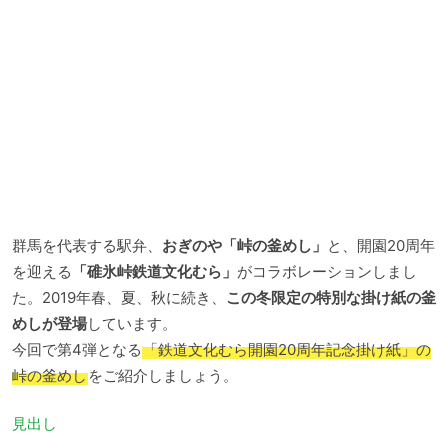
群馬を代表する駅弁、
おぎのや「峠の釜めし」
と、開園20周年
を迎える
「碓氷峠鉄道文化むら」
がコラボレーションしまし
た。2019年春、夏、秋に続き、
この冬限定の特別な掛け紙の釜
めしが登場
しています。
今回で第4弾となる
「鉄道文化むら開園20周年記念掛け紙」の
峠の釜めし
をご紹介しましょう。
見出し