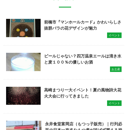
前橋市『マンホールカード』かわいらしさ
抜群バラの花デザインが魅力
イベント
ビールじゃない？四万温泉エールは清き水
と麦１００％の優しいお酒
お土産
高崎まつり一大イベント！夏の風物詩大花
火大会に行ってきました
イベント
永井食堂富岡店（もつっ子販売）｜行列必
至の日本一有名なもつ煮が並ばず買える持