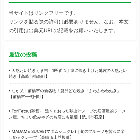
当サイトはリンクフリーです。
リンクを貼る際の許可は必要ありません。なお、本文
の引用は出典元URLの記載をお願いいたします。
最近の投稿
天然たい焼きくま吉｜1匹ずつ丁寧に焼き上げた薄皮の天然たい
焼き【高崎市棟高町】
なか又｜前橋市の新名物！贅沢どら焼き「ふわふわわぬき」
【前橋市千代田町】
ToriTetsu(鶏哲)｜透きとおった鶏出汁スープの居酒屋的ラーメ
ン屋。ちょい飲みや〆のお店にも最適【渋川市石原】
MADAME SUCRE(マダムシュクレ)｜旬のフルーツを贅沢に楽
しめるクレープ【高崎市上並榎町】