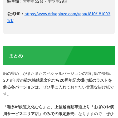
駐車場：
大型車52台・小型車29台
公式HP：
https://www.driveplaza.com/sapa/1810/181003
1/1/
まとめ
峠の釜めしがまたまたスペシャルバージョンの掛け紙で登場。
2019年度の
碓氷峠鉄道文化むら20周年記念掛け紙のラストを
飾る冬バージョン
は、ぜひ手に入れておきたい貴重な掛け紙で
す。
「碓氷峠鉄道文化むら」
と、
上信越自動車道上り「おぎのや横
川サービスエリア店」のみでの限定販売
になりますので、ぜひ