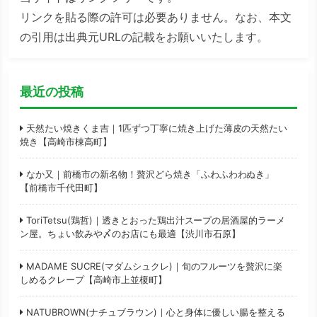
リンクを貼る際の許可は必要ありません。なお、本文
の引用は出典元URLの記載をお願いいたします。
最近の投稿
天然たい焼きくま吉｜1匹ずつ丁寧に焼き上げた薄皮の天然たい
焼き【高崎市棟高町】
なか又｜前橋市の新名物！贅沢どら焼き「ふわふわわぬき」
【前橋市千代田町】
ToriTetsu(鶏哲)｜透きとおった鶏出汁スープの居酒屋的ラーメ
ン屋。ちょい飲みや〆のお店にも最適【渋川市石原】
MADAME SUCRE(マダムシュクレ)｜旬のフルーツを贅沢に楽
しめるクレープ【高崎市上並榎町】
NATUBROWN(ナチュブラウン)｜心と身体に優しい腸を整える