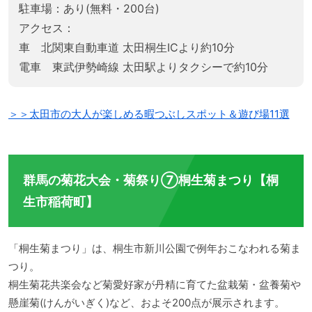
駐車場：あり(無料・200台)
アクセス：
車 北関東自動車道 太田桐生ICより約10分
電車 東武伊勢崎線 太田駅よりタクシーで約10分
＞＞太田市の大人が楽しめる暇つぶしスポット＆遊び場11選
群馬の菊花大会・菊祭り⑦桐生菊まつり【桐
生市稲荷町】
「桐生菊まつり」は、桐生市新川公園で例年おこなわれる菊ま
つり。
桐生菊花共楽会など菊愛好家が丹精に育てた盆栽菊・盆養菊や
懸崖菊(けんがいぎく)など、およそ200点が展示されます。