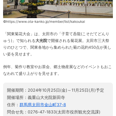
©https://www.ota-kanko.jp/member/list/kakoukai
「関東菊花大会」は、太田市の「子育て呑龍(こそだてどんり
ゅう)」で知られる
大光院
で開催される菊花展。太田市三大祭
りのひとつで、関東各地から集められた菊の花約450点が美し
い姿を見せます。
例年、菊作り教室やお茶会、郷土物産展などのイベントもおこ
なわれて盛り上がりを見せます。
開催期間：2024年10月25日(金)～11月25日(月)予定
開催場所：義重山大光院新田寺
住所：
群馬県太田市金山町37-8
問合せ先：0276-47-1833(太田市役所観光交流課)