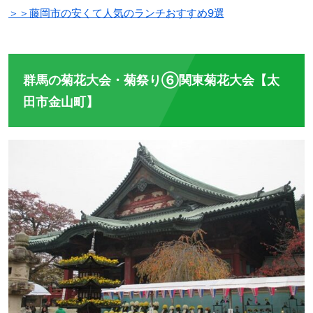
＞＞藤岡市の安くて人気のランチおすすめ9選
群馬の菊花大会・菊祭り⑥関東菊花大会【太
田市金山町】