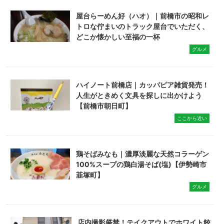
屋台らーめん好（ハオ）｜前橋市の昭和レ
トロな佇まいのトラック屋台でいただく、
どこか懐かしい至福の一杯
グルメ
ハイノート前橋店｜カッパピア雑貨発売！
人生がときめく文具を探しに出かけよう
【前橋市朝日町】
ここから近い
鶏そばみなも｜濃厚淡麗な天然コラーゲン
100%スープの鶏白湯そば(塩)【伊勢崎市
韮塚町】
グルメ
店内撮影厳禁！テイクアウトでホワイト餃