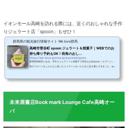
イオンモール高崎を訪れる際には、近くのおしゃれな手作
りジェラート店「spoon」もぜひ！
群馬県の観光旅行情報サイト We love群馬
高崎市菅谷町 spoon ジェラート＆焼菓子｜WEBでのお
持ち帰り予約もOK！街角のおし...
https://we-love.gunma.jp/gourmet/spoon
群馬県高崎市にある、手作りジェラートと焼菓子で有名なお店spoon（スプーン）。
旬のフルーツをふんだんに使ったジェラートをいただきに足を運んできました。spoo
n ジェラート＆焼菓子はどんなお店？県道129号線のイオンモール高崎からほど近い
場所に店舗を構えるspoon。駐車場は店舗前に5台ほど用意されています。実はこのs
poonさん、テイクアウト専門店で店内にはイートインスペースがありません。ただし
お店の外にベンチがあるので、そこで買ったジェラートやお菓子を食べることも可能
です。©https://tabelog.com/gunma/A1001/A1001...
未来屋書店Book mark Lounge Cafe高崎オー
パ