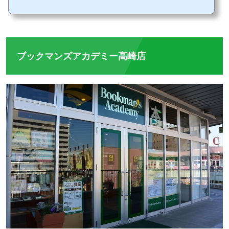
いグルメ店がたくさん！今回は、並んでも食べたい人気の飲食店をご紹介します。高
崎OPAおすすめグルメ3選まずは、高崎OPAで特におすすめのグルメをご紹介。新しく
オープンしたお店もありますよ！①なかじゅう亭群馬県産の赤城どりを使用した、鶏
100%のコラーゲンスープが自慢のラーメン屋、なかじゅう亭。©https://tabelog.co
m/gunma/A1001/A100102/10018594/地産地消...
ブックマンズアカデミー高崎店