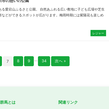
川市の憩いの公園
ある愛宕山ふるさと公園。 自然あふれる広い敷地に子ども広場や芝生
察などができるスポットが広がります。梅雨時期には紫陽花も楽しめ
レジャー
…
8
9
34
次へ »
7
ve群馬とは
関連リンク