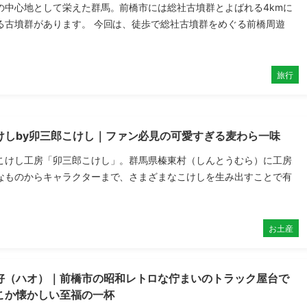
の中心地として栄えた群馬。前橋市には総社古墳群とよばれる4kmに
る古墳群があります。 今回は、徒歩で総社古墳群をめぐる前橋周遊
旅行
けしby卯三郎こけし｜ファン必見の可愛すぎる麦わら一味
こけし工房「卯三郎こけし」。群馬県榛東村（しんとうむら）に工房
なものからキャラクターまで、さまざまなこけしを生み出すことで有
お土産
好（ハオ）｜前橋市の昭和レトロな佇まいのトラック屋台で
こか懐かしい至福の一杯