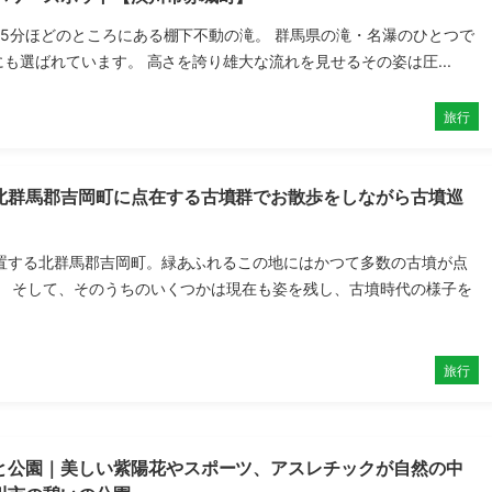
15分ほどのところにある棚下不動の滝。 群馬県の滝・名瀑のひとつで
にも選ばれています。 高さを誇り雄大な流れを見せるその姿は圧...
旅行
北群馬郡吉岡町に点在する古墳群でお散歩をしながら古墳巡
置する北群馬郡吉岡町。緑あふれるこの地にはかつて多数の古墳が点
。 そして、そのうちのいくつかは現在も姿を残し、古墳時代の様子を
旅行
と公園｜美しい紫陽花やスポーツ、アスレチックが自然の中