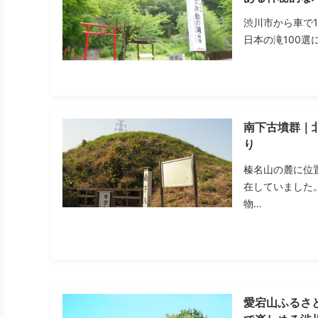
渋川市から車で
日本の滝100選
南下古墳群｜
り
榛名山の麓に位
在していました
物...
愛宕山ふるさ