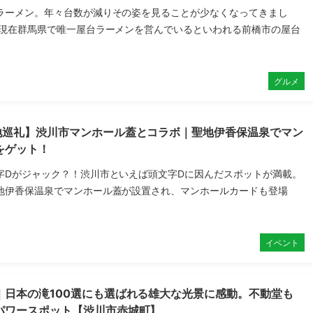
ラーメン。年々台数が減りその姿を見ることが少なくなってきまし
、現在群馬県で唯一屋台ラーメンを営んでいるといわれる前橋市の屋台
グルメ
地巡礼】渋川市マンホール蓋とコラボ｜聖地伊香保温泉でマン
をゲット！
字Dがジャック？！渋川市といえば頭文字Dに因んだスポットが満載。
地伊香保温泉でマンホール蓋が設置され、マンホールカードも登場
イベント
｜日本の滝100選にも選ばれる雄大な光景に感動。不動堂も
パワースポット【渋川市赤城町】