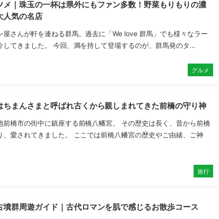
ツメ｜珠玉の一杯は県外にもファン多数！野菜もりもりの濃
大人気の名店
屋さんが軒を連ねる群馬。過去に「We love 群馬」でも様々なラー
してきました。 今回、満を持して登場するのが、群馬発のタ...
グルメ
はちまんさまと呼ばれ古くから親しまれてきた前橋の守り神
地前橋市の街中に鎮座する前橋八幡宮。 その歴史は長く、昔から前橋
り、愛されてきました。 ここでは前橋八幡宮の歴史やご由緒、ご神
旅行
古墳群周遊ガイド｜古代ロマンを肌で感じるお散歩コース