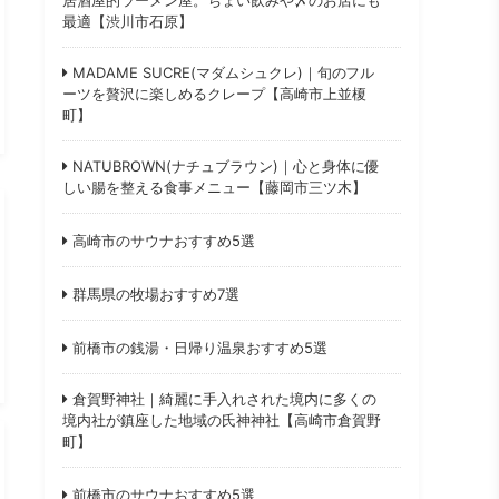
最適【渋川市石原】
MADAME SUCRE(マダムシュクレ)｜旬のフル
ーツを贅沢に楽しめるクレープ【高崎市上並榎
町】
NATUBROWN(ナチュブラウン)｜心と身体に優
しい腸を整える食事メニュー【藤岡市三ツ木】
高崎市のサウナおすすめ5選
群馬県の牧場おすすめ7選
前橋市の銭湯・日帰り温泉おすすめ5選
倉賀野神社｜綺麗に手入れされた境内に多くの
境内社が鎮座した地域の氏神神社【高崎市倉賀野
町】
前橋市のサウナおすすめ5選