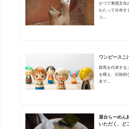
かつて東国文化
わたって分布す
コ...
ワンピースこ
群馬を代表する
を構え、伝統的
名で...
屋台らーめん
いただく、ど