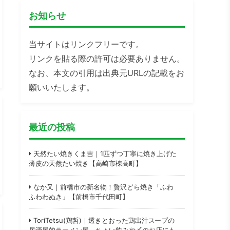
お知らせ
当サイトはリンクフリーです。
リンクを貼る際の許可は必要ありません。
なお、本文の引用は出典元URLの記載をお
願いいたします。
最近の投稿
天然たい焼きくま吉｜1匹ずつ丁寧に焼き上げた
薄皮の天然たい焼き【高崎市棟高町】
なか又｜前橋市の新名物！贅沢どら焼き「ふわ
ふわわぬき」【前橋市千代田町】
ToriTetsu(鶏哲)｜透きとおった鶏出汁スープの
居酒屋的ラーメン屋。ちょい飲みや〆のお店にも