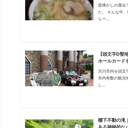
昔懐かしの屋台
た。 そんな中
らー...
【頭文字D聖
ホールカード
渋川市内を頭文
市内有数の観光
し...
棚下不動の滝
ある神秘的な