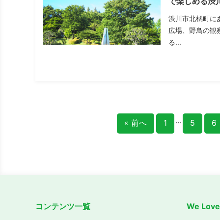
で楽しめる渋
渋川市北橘町に
広場、野鳥の観
る...
…
« 前へ
1
5
6
コンテンツ一覧
We Lo