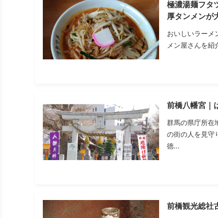
極濃湯麺フタ
厚タンメンが
おいしいラーメン
メン屋さんを紹介
前橋八幡宮｜
群馬の県庁所在
の街の人を見守
徳...
前橋観光総社