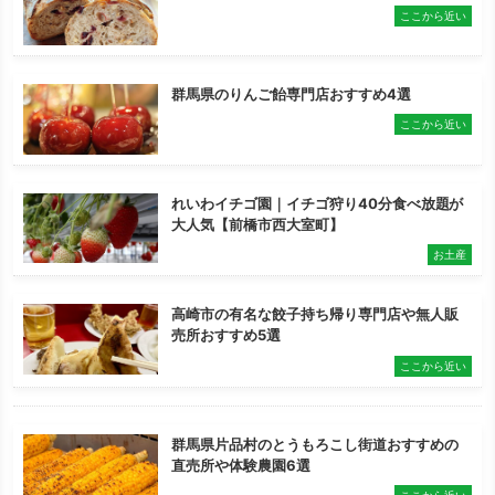
ここから近い
群馬県のりんご飴専門店おすすめ4選
ここから近い
れいわイチゴ園｜イチゴ狩り40分食べ放題が
大人気【前橋市西大室町】
お土産
高崎市の有名な餃子持ち帰り専門店や無人販
売所おすすめ5選
ここから近い
群馬県片品村のとうもろこし街道おすすめの
直売所や体験農園6選