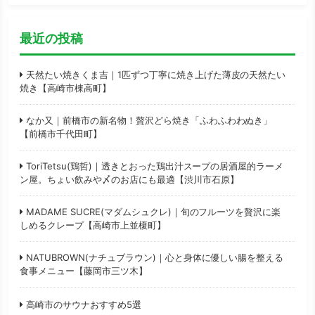
最近の投稿
天然たい焼きくま吉｜1匹ずつ丁寧に焼き上げた薄皮の天然たい
焼き【高崎市棟高町】
なか又｜前橋市の新名物！贅沢どら焼き「ふわふわわぬき」
【前橋市千代田町】
ToriTetsu(鶏哲)｜透きとおった鶏出汁スープの居酒屋的ラーメ
ン屋。ちょい飲みや〆のお店にも最適【渋川市石原】
MADAME SUCRE(マダムシュクレ)｜旬のフルーツを贅沢に楽
しめるクレープ【高崎市上並榎町】
NATUBROWN(ナチュブラウン)｜心と身体に優しい腸を整える
食事メニュー【藤岡市三ツ木】
高崎市のサウナおすすめ5選