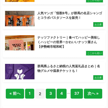
ここから近い
人気マンガ「怪獣8号」が群馬の名店シャンゴ
とコラボパスタソースを販売！
お土産
ナッツファクトリー｜食べてハッピー美味し
くハッピーの世界一かわいいナッツ屋さん
【伊勢崎市昭和町】
ここから近い
群馬県ふるさと納税の人気返礼品まとめ｜名
物グルメや温泉チケットも！
お土産
…
« 前へ
1
3
4
37
次へ »
2