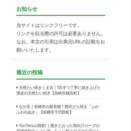
お知らせ
当サイトはリンクフリーです。
リンクを貼る際の許可は必要ありません。
なお、本文の引用は出典元URLの記載をお
願いいたします。
最近の投稿
天然たい焼きくま吉｜1匹ずつ丁寧に焼き上げた
薄皮の天然たい焼き【高崎市棟高町】
なか又｜前橋市の新名物！贅沢どら焼き「ふわ
ふわわぬき」【前橋市千代田町】
ToriTetsu(鶏哲)｜透きとおった鶏出汁スープの
居酒屋的ラーメン屋。ちょい飲みや〆のお店にも