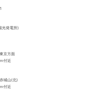
1
陽光発電所)
の東京方面
ｍ付近
赤城山(北)
ｍ付近