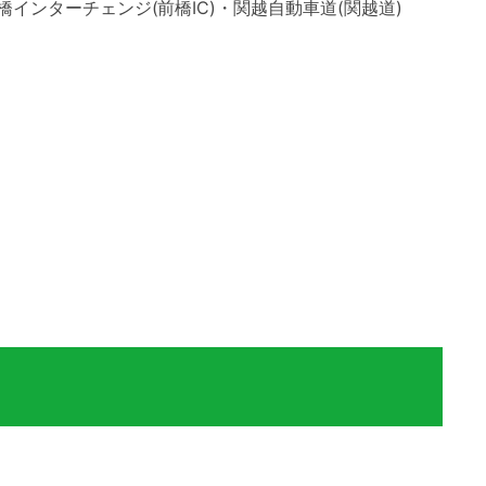
橋インターチェンジ(前橋IC)・関越自動車道(関越道)