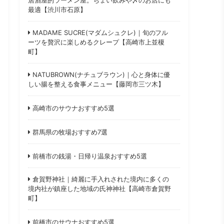
最適【渋川市石原】
MADAME SUCRE(マダムシュクレ)｜旬のフル
ーツを贅沢に楽しめるクレープ【高崎市上並榎
町】
NATUBROWN(ナチュブラウン)｜心と身体に優
しい腸を整える食事メニュー【藤岡市三ツ木】
高崎市のサウナおすすめ5選
群馬県の牧場おすすめ7選
前橋市の銭湯・日帰り温泉おすすめ5選
倉賀野神社｜綺麗に手入れされた境内に多くの
境内社が鎮座した地域の氏神神社【高崎市倉賀野
町】
前橋市のサウナおすすめ5選