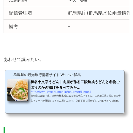
配信管理者
群馬県庁(群馬県水位雨量情報
備考
–
あわせて読みたい。
群馬県の観光旅行情報サイト We love群馬
榛名十文字うどん｜肉屋が作る二段熟成うどんと名物ご
ぼうのかき揚げを食べてみた...
https://we-love.gunma.jp/gourmet/jumonji
榛名山のほぼ中腹、高崎市榛名町にある榛名十文字うどん。生肉加工業を営む榛名十
文字ミートが展開するうどん屋さんです。休日平日を問わず多くのお客さんで賑わう
人気店、その謎を解くべく美味しいうどんを味わってきたのでご紹介します。県内2
店舗を構える榛名十文字うどん高崎市榛名町に本店、前橋市亀里町のJA全農業ぐんま
花木流通センターみのり館にも店舗を構える榛名十文字うどん。群馬の美味しい豚肉
屋さん、榛名十文字ミートが運営している人気のうどん屋さんです。榛名十文字ミー
トでは大自然の中自家養豚した生肉を加工・販...