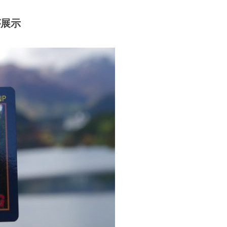
力発信・群馬DC（ディスティネー
客6社と自治体や地元観光事業者が協
ン、デスティネー...
が展示