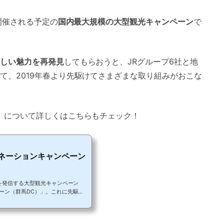
開催される予定の
国内最大規模の大型観光キャンペーン
で
しい魅力を再発見
してもらおうと、JRグループ6社と地
て、2019年春より先駆けてさまざまな取り組みがおこな
」について詳しくはこちらもチェック！
ネーションキャンペーン
を発信する大型観光キャンペーン
ーン（群馬DC）」。これに先駆
兼ねたプレDCが始まっています。温泉
体験にグルメなど、群馬の魅力を丸
ションキャンペーン（群馬プレD