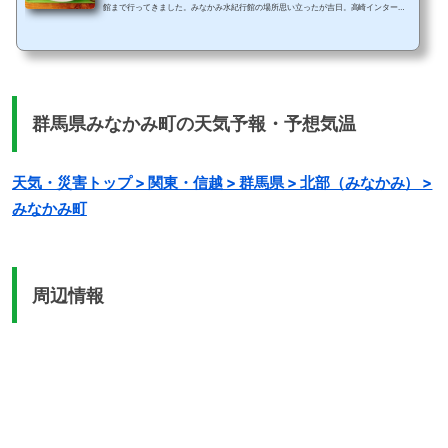
館まで行ってきました。みなかみ水紀行館の場所思い立ったが吉日。高崎インターか
ら高速に乗って車で約1時間。道の駅みなかみ水紀行館に到着。キッチンカーも何台か
止まっていて、観光客でにぎわっていました。おすすめは、足湯。横幅10メートルく
らいあるので、隣の人を気にせず楽しめますよ。 あわせて読みたい。水の故郷ふ
ぁーすとふーどさて、お目当てはダムカレー一択！この日は、朝10:00過ぎに到着。
実は前日15:30くらい来た時は売り切れだった...
群馬県みなかみ町の天気予報・予想気温
天気・災害トップ > 関東・信越 > 群馬県 > 北部（みなかみ） >
みなかみ町
周辺情報