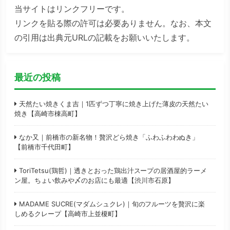
当サイトはリンクフリーです。
リンクを貼る際の許可は必要ありません。なお、本文
の引用は出典元URLの記載をお願いいたします。
最近の投稿
天然たい焼きくま吉｜1匹ずつ丁寧に焼き上げた薄皮の天然たい
焼き【高崎市棟高町】
なか又｜前橋市の新名物！贅沢どら焼き「ふわふわわぬき」
【前橋市千代田町】
ToriTetsu(鶏哲)｜透きとおった鶏出汁スープの居酒屋的ラーメ
ン屋。ちょい飲みや〆のお店にも最適【渋川市石原】
MADAME SUCRE(マダムシュクレ)｜旬のフルーツを贅沢に楽
しめるクレープ【高崎市上並榎町】