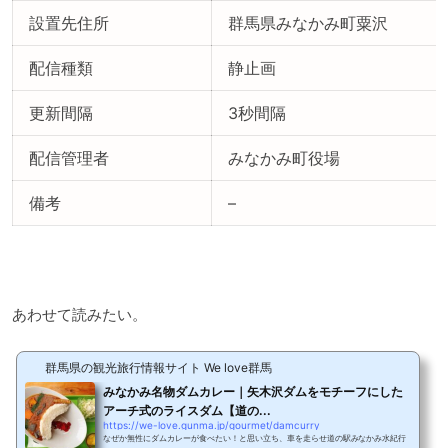
設置先住所
群馬県みなかみ町粟沢
配信種類
静止画
更新間隔
3秒間隔
配信管理者
みなかみ町役場
備考
–
あわせて読みたい。
群馬県の観光旅行情報サイト We love群馬
みなかみ名物ダムカレー｜矢木沢ダムをモチーフにした
アーチ式のライスダム【道の...
https://we-love.gunma.jp/gourmet/damcurry
なぜか無性にダムカレーが食べたい！と思い立ち、車を走らせ道の駅みなかみ水紀行