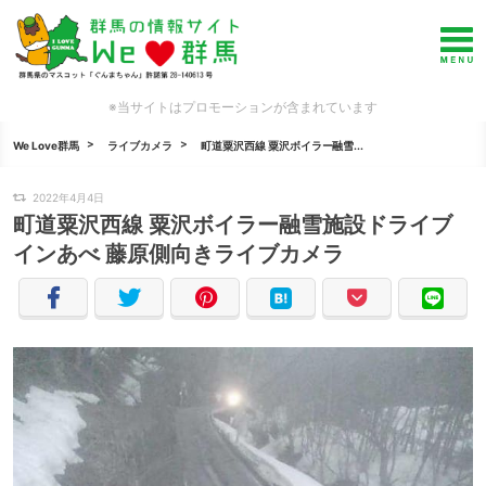
※当サイトはプロモーションが含まれています
We Love群馬
ライブカメラ
町道粟沢西線 粟沢ボイラー融雪...
2022年4月4日
町道粟沢西線 粟沢ボイラー融雪施設ドライブ
インあべ 藤原側向きライブカメラ