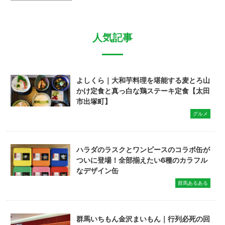
人気記事
よしくら｜大和芋料理を堪能する麦とろ山
かけ定食と真っ白な鶏ステーキ定食【太田
市出塚町】
グルメ
ハラダのラスクとワンピースのコラボ缶が
ついに登場！全部揃えたい6種のカラフル
なデザイン缶
群馬あるある
群馬いちもん金沢まいもん｜行列必死の回