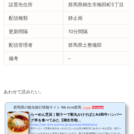
設置先住所
群馬県桐生市梅田町5丁目
配信種類
静止画
更新間隔
10分間隔
配信管理者
群馬県土整備部
備考
–
あわせて読みたい。
群馬県の観光旅行情報サイト We love群馬
1 User
1 Pocket
らーめん芝浜｜朝ラーで歌丸かけそばとA4和牛ハンバー
グ丼を食べてみた【桐生市相...
https://we-love.gunma.jp/gourmet/shibahama
朝ラーという言葉を知るきっかけになったお店が桐生市にあるらーめん芝浜。朝ラー
デビューをするなら芝浜と決めていたので、車で片道1時間以上かけて食べてきたので