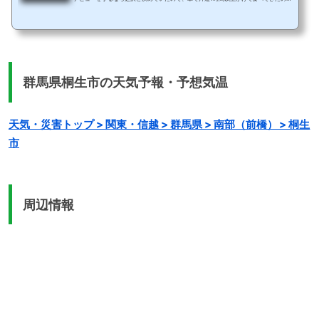
すが、、、結果は、想像を超える美味しさでした。お店の場所国道122号線(通称ワン
ツーツー)の相生町1丁目交差点に店舗を構えます。何度もTwitterで見てきた店舗が目
の前にあるので、無駄にドキドキと緊張してきた。午前9時頃到着したのですが、す
でに完売商品が！ちょうど行列などはなくスムーズに入れたのですが、お客さんは全
く途切れない。そしてこんなにも朝ラーを食...
群馬県桐生市の天気予報・予想気温
天気・災害トップ > 関東・信越 > 群馬県 > 南部（前橋） > 桐生
市
周辺情報