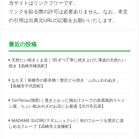
当サイトはリンクフリーです。
リンクを貼る際の許可は必要ありません。なお、本文
の引用は出典元URLの記載をお願いいたします。
最近の投稿
天然たい焼きくま吉｜1匹ずつ丁寧に焼き上げた薄皮の天然たい
焼き【高崎市棟高町】
なか又｜前橋市の新名物！贅沢どら焼き「ふわふわわぬき」
【前橋市千代田町】
ToriTetsu(鶏哲)｜透きとおった鶏出汁スープの居酒屋的ラーメ
ン屋。ちょい飲みや〆のお店にも最適【渋川市石原】
MADAME SUCRE(マダムシュクレ)｜旬のフルーツを贅沢に楽
しめるクレープ【高崎市上並榎町】