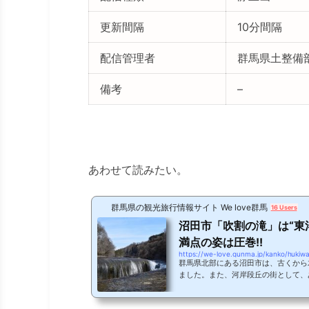
更新間隔
10分間隔
配信管理者
群馬県土整備
備考
–
あわせて読みたい。
群馬県の観光旅行情報サイト We love群馬
16 Users
沼田市「吹割の滝」は“東
満点の姿は圧巻!!
https://we-love.gunma.jp/kanko/hukiwa
群馬県北部にある沼田市は、古くから
ました。また、河岸段丘の街として、
注目を集めています。そんな沼田市に
存知ですか？落差7ｍ、滝幅30ｍに