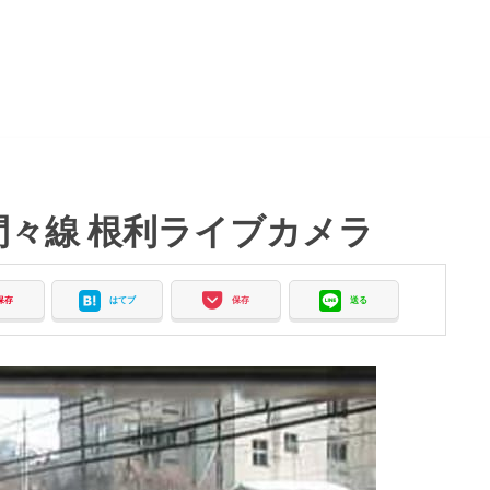
間々線 根利ライブカメラ
保存
はてブ
保存
送る