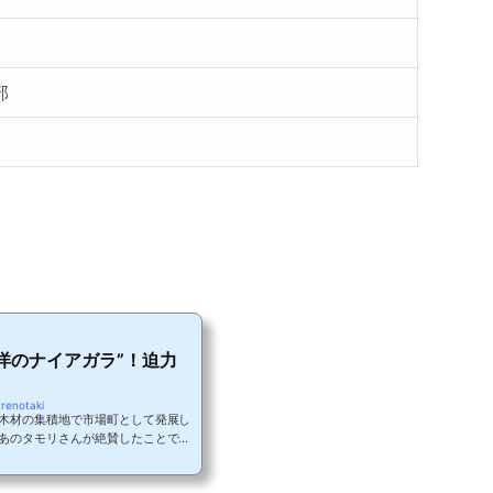
部
洋のナイアガラ”！迫力
renotaki
木材の集積地で市場町として発展し
あのタモリさんが絶賛したことでも
、日本を代表する滝があることをご
もおよび、その姿は荒々しくも美しい