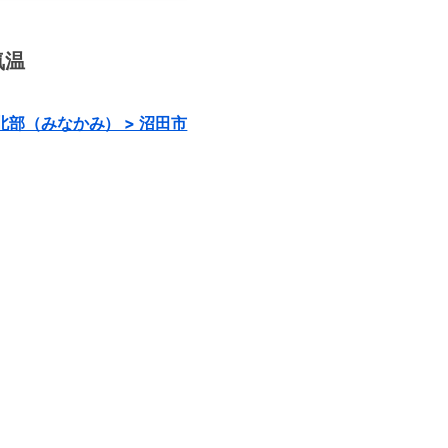
向から勢いよく流れる様子から、別
本の滝百選にも選ばれています。今
の滝」をご紹介していきます！絶景
..
気温
 北部（みなかみ） > 沼田市