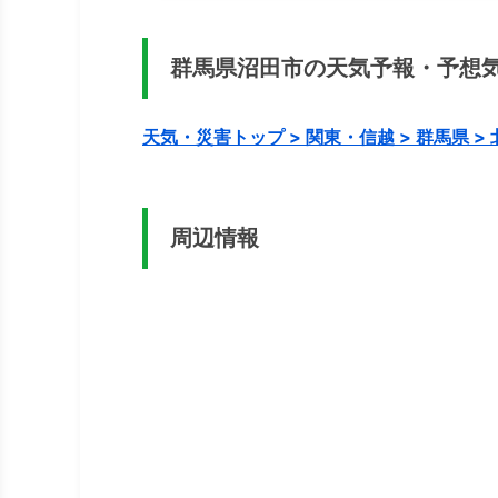
「吹割の滝」です。谷に向かって三方
名「東洋のナイアガラ」と呼ばれ、日
回は県内でも人気高い景勝地、「吹割
を間近で！いざ吹割の滝へ見晴らし台か.
群馬県沼田市の天気予報・予想
天気・災害トップ > 関東・信越 > 群馬県 >
周辺情報