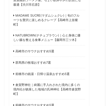
最適【渋川市石原】
MADAME SUCRE(マダムシュクレ)｜旬のフル
ーツを贅沢に楽しめるクレープ【高崎市上並榎
町】
NATUBROWN(ナチュブラウン)｜心と身体に優
しい腸を整える食事メニュー【藤岡市三ツ木】
高崎市のサウナおすすめ5選
群馬県の牧場おすすめ7選
前橋市の銭湯・日帰り温泉おすすめ5選
倉賀野神社｜綺麗に手入れされた境内に多くの
境内社が鎮座した地域の氏神神社【高崎市倉賀野
町】
前橋市のサウナおすすめ5選