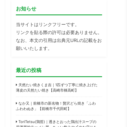
お知らせ
当サイトはリンクフリーです。
リンクを貼る際の許可は必要ありません。
なお、本文の引用は出典元URLの記載をお
願いいたします。
最近の投稿
天然たい焼きくま吉｜1匹ずつ丁寧に焼き上げた
薄皮の天然たい焼き【高崎市棟高町】
なか又｜前橋市の新名物！贅沢どら焼き「ふわ
ふわわぬき」【前橋市千代田町】
ToriTetsu(鶏哲)｜透きとおった鶏出汁スープの
居酒屋的ラーメン屋。ちょい飲みや〆のお店にも