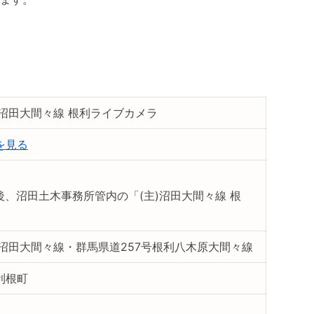
号沼田大間々線 根利ライブカメラ
を見る
後、沼田土木事務所管内の「(主)沼田大間々線 根
号沼田大間々線・群馬県道257号根利八木原大間々線
利根町