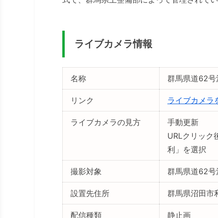
ライブカメラ情報
名称
群馬県道62
リンク
ライブカメラ
ライブカメラの見方
手動更新
URLクリック
利」を選択
撮影対象
群馬県道62
設置先住所
群馬県沼田市
配信種類
静止画