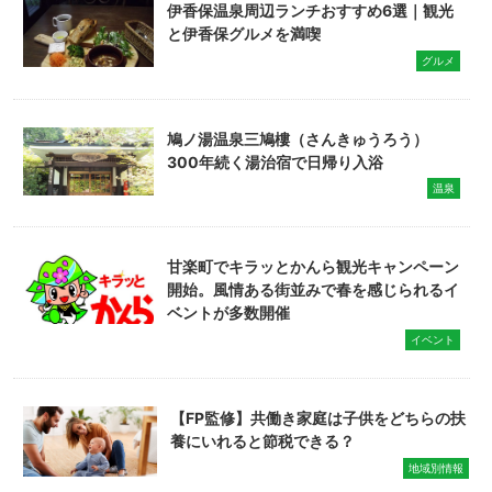
伊香保温泉周辺ランチおすすめ6選｜観光
と伊香保グルメを満喫
グルメ
鳩ノ湯温泉三鳩樓（さんきゅうろう）
300年続く湯治宿で日帰り入浴
温泉
甘楽町でキラッとかんら観光キャンペーン
開始。風情ある街並みで春を感じられるイ
ベントが多数開催
イベント
【FP監修】共働き家庭は子供をどちらの扶
養にいれると節税できる？
地域別情報