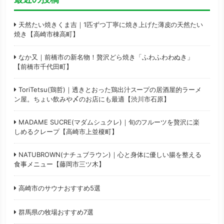
天然たい焼きくま吉｜1匹ずつ丁寧に焼き上げた薄皮の天然たい
焼き【高崎市棟高町】
なか又｜前橋市の新名物！贅沢どら焼き「ふわふわわぬき」
【前橋市千代田町】
ToriTetsu(鶏哲)｜透きとおった鶏出汁スープの居酒屋的ラーメ
ン屋。ちょい飲みや〆のお店にも最適【渋川市石原】
MADAME SUCRE(マダムシュクレ)｜旬のフルーツを贅沢に楽
しめるクレープ【高崎市上並榎町】
NATUBROWN(ナチュブラウン)｜心と身体に優しい腸を整える
食事メニュー【藤岡市三ツ木】
高崎市のサウナおすすめ5選
群馬県の牧場おすすめ7選