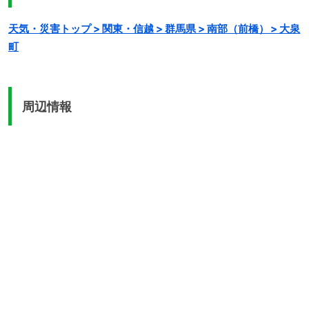
天気・災害トップ > 関東・信越 > 群馬県 > 南部（前橋） > 大泉
町
周辺情報