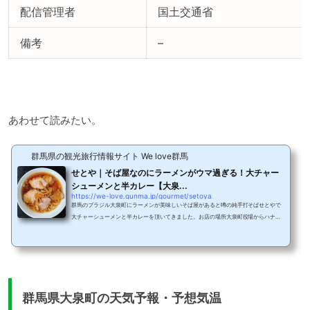
配信管理者
国土交通省
備考
–
あわせて読みたい。
群馬県の観光旅行情報サイト We love群馬
せとや｜そば屋なのにラーメンがウマ過ぎる！大チャー
シューメンと半カレー【大泉...
https://we-love.gunma.jp/gourmet/setoya
群馬のブラジル大泉町にラーメンが美味しいそば屋があると噂の純手打そばせとやで
大チャーシューメンと半カレーを頂いてきました。お店の場所大泉町役場からハナミ
ズキ通りを南へ約200mの場所、セブンイレブン大泉仙石2丁目店の横に店舗を構えま
す。道路を真っすぐ進むと大泉町役場、そしてプリンパフェで有名なアリンガがあり
ます。店内の様子歴史を感じる佇まいの店内。すでに地元のおじいちゃんやおばあち
ゃんが自転車で来店。カウンター4席、4人掛けテーブル3つ、お座敷に6人掛けテーブ
ル3つ。超特大のゆで釜が2つ。これは期待が高...
群馬県大泉町の天気予報・予想気温