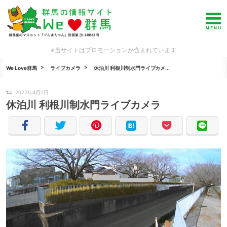
※当サイトはプロモーションが含まれています
We Love群馬
ライブカメラ
休泊川 利根川制水門ライブカメ...
2022年4月2日
休泊川 利根川制水門ライブカメラ