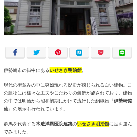
伊勢崎市の街中にある
いせさき明治館
。
現代の街並みの中に突如現れる歴史が感じられる白い建物。こ
の建物には様々な工夫やこだわりの装飾が施されており、建物
の中では明治から昭和初期にかけて流行した絹織物『
伊勢崎銘
仙
』の展示も行われています。
群馬を代表する
木造洋風医院建築
の
いせさき明治館
に足を運ん
でみました。