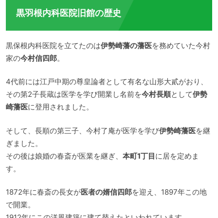
黒羽根内科医院旧館の歴史
黒保根内科医院を立てたのは
伊勢崎藩の藩医
を務めていた今村
家の
今村信四郎
。
4代前には江戸中期の尊皇論者として有名な山形大貳がおり、
その第2子長蔵は医学を学び開業し名前を
今村長順
として
伊勢
崎藩医
に登用されました。
そして、長順の第三子、今村了庵が医学を学び
伊勢崎藩医
を継
ぎました。
その後は娘婚の春斎が医業を継ぎ、
本町1丁目
に居を定めま
す。
1872年に春斎の長女が
医者の婿信四郎
を迎え、1897年この地
で開業。
1912年にこの洋風建築に建て替えたといわれています。