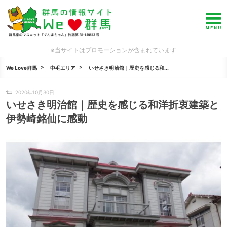
※当サイトはプロモーションが含まれています
We Love群馬
中毛エリア
いせさき明治館｜歴史を感じる和...
2020年10月30日
いせさき明治館｜歴史を感じる和洋折衷建築と
伊勢崎銘仙に感動