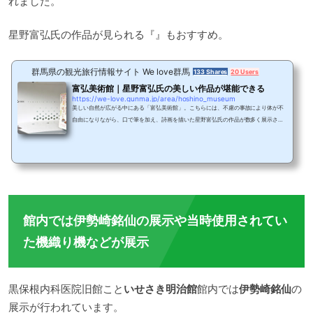
れました。
星野富弘氏の作品が見られる『』もおすすめ。
群馬県の観光旅行情報サイト We love群馬
133 Shares
20 Users
富弘美術館｜星野富弘氏の美しい作品が堪能できる
https://we-love.gunma.jp/area/hoshino_museum
美しい自然が広がる中にある「富弘美術館」。こちらには、不慮の事故により体が不
自由になりながら、口で筆を加え、詩画を描いた星野富弘氏の作品が数多く展示され
ています。今回は、「富弘美術館」の魅力を紹介します。星野富弘氏星野富弘氏は19
46年、現在のみどり市東町で生まれました。群馬大学を卒業後、中学の教師になりま
したが、クラブ活動の指導中に頸椎を損傷。大学病院に搬送されましたが、四肢麻
痺、胸骨上縁以下の知覚障害と診断されました。この日から手足の自由を失ってしま
うのです。1972年の夏、重病の治療のため東京...
館内では伊勢崎銘仙の展示や当時使用されてい
た機織り機などが展示
黒保根内科医院旧館こと
いせさき明治館
館内では
伊勢崎銘仙
の
展示が行われています。