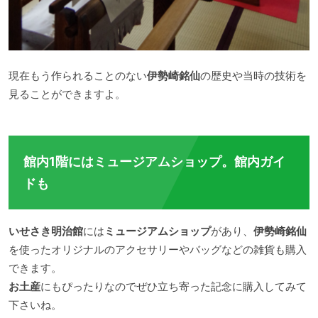
現在もう作られることのない
伊勢崎銘仙
の歴史や当時の技術を
見ることができますよ。
館内1階にはミュージアムショップ。館内ガイ
ドも
いせさき明治館
には
ミュージアムショップ
があり、
伊勢崎銘仙
を使ったオリジナルのアクセサリーやバッグなどの雑貨も購入
できます。
お土産
にもぴったりなのでぜひ立ち寄った記念に購入してみて
下さいね。