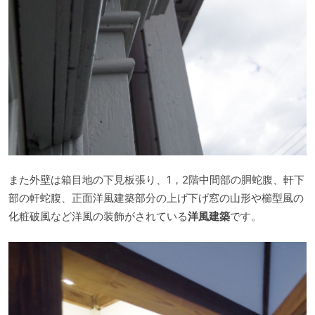
また外壁は箱目地の下見板張り、1，2階中間部の胴蛇腹、軒下
部の軒蛇腹、正面洋風建築部分の上げ下げ窓の山形や櫛型風の
化粧破風など洋風の装飾がされている
洋風建築
です。