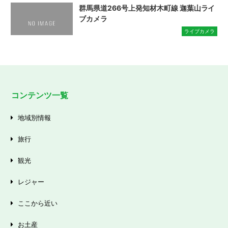
群馬県道266号上発知材木町線 迦葉山ライ
ブカメラ
ライブカメラ
コンテンツ一覧
地域別情報
旅行
観光
レジャー
ここから近い
お土産