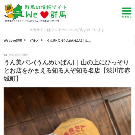
※当サイトはプロモーションが含まれています
We Love群馬
グルメ
うん美パン(うんめいぱん)｜山...
2024年5月8日
うん美パン(うんめいぱん)｜山の上にひっそり
とお店をかまえる知る人ぞ知る名店【渋川市赤
城町】