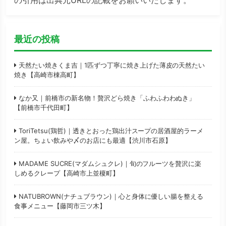
の引用は出典元URLの記載をお願いいたします。
最近の投稿
天然たい焼きくま吉｜1匹ずつ丁寧に焼き上げた薄皮の天然たい
焼き【高崎市棟高町】
なか又｜前橋市の新名物！贅沢どら焼き「ふわふわわぬき」
【前橋市千代田町】
ToriTetsu(鶏哲)｜透きとおった鶏出汁スープの居酒屋的ラーメ
ン屋。ちょい飲みや〆のお店にも最適【渋川市石原】
MADAME SUCRE(マダムシュクレ)｜旬のフルーツを贅沢に楽
しめるクレープ【高崎市上並榎町】
NATUBROWN(ナチュブラウン)｜心と身体に優しい腸を整える
食事メニュー【藤岡市三ツ木】