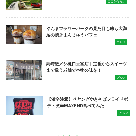
ここから近い
ぐんまフラワーパークの見た目も味も大満
足の焼きまんじゅうパフェ
グルメ
高崎絶メシ樋口豆富店｜定番からスイーツ
まで扱う老舗で本物の味を！
グルメ
【激辛注意】ペヤングやきそばフライドポ
テト激辛MAXEND食べてみた
グルメ