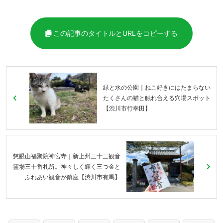
この記事のタイトルとURLをコピーする
緑と水の公園｜ねこ好きにはたまらない
たくさんの猫と触れ合える穴場スポット
【渋川市行幸田】
慈眼山福聚院神宮寺｜新上州三十三観音
霊場三十番札所。神々しく輝く三つ金と
ふれあい観音が鎮座【渋川市有馬】