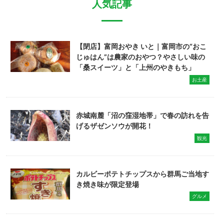
人気記事
【閉店】富岡おやき いと｜富岡市の“おこ
じゅはん”は農家のおやつ？やさしい味の
「桑スイーツ」と「上州のやきもち」
お土産
赤城南麓「沼の窪湿地帯」で春の訪れを告
げるザゼンソウが開花！
観光
カルビーポテトチップスから群馬ご当地す
き焼き味が限定登場
グルメ