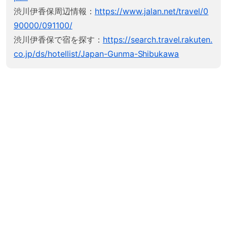
渋川伊香保周辺情報：
https://www.jalan.net/travel/0
90000/091100/
渋川伊香保で宿を探す：
https://search.travel.rakuten.
co.jp/ds/hotellist/Japan-Gunma-Shibukawa