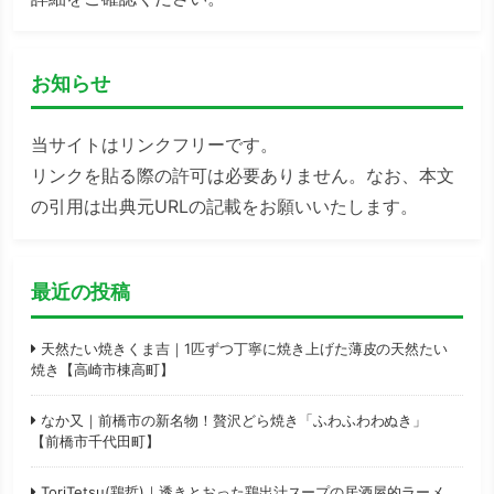
お知らせ
当サイトはリンクフリーです。
リンクを貼る際の許可は必要ありません。なお、本文
の引用は出典元URLの記載をお願いいたします。
最近の投稿
天然たい焼きくま吉｜1匹ずつ丁寧に焼き上げた薄皮の天然たい
焼き【高崎市棟高町】
なか又｜前橋市の新名物！贅沢どら焼き「ふわふわわぬき」
【前橋市千代田町】
ToriTetsu(鶏哲)｜透きとおった鶏出汁スープの居酒屋的ラーメ