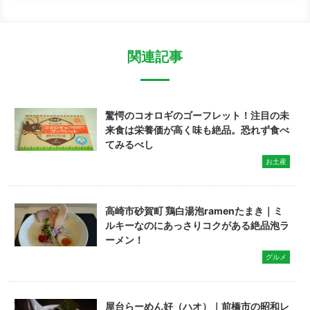
関連記事
驚愕のコオロギのゴーフレット！注目の未
来食は栄養価が高く味も絶品。恐れず食べ
てみるべし
お土産
高崎市砂賀町 鶏白湯泡ramenたまき｜ミ
ルキーなのにあっさりコクがある絶品泡ラ
ーメン！
グルメ
屋台らーめん好（ハオ）｜前橋市の昭和レ