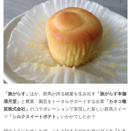
「旅がらす」
ほか、群馬が誇る銘菓を生み出す
「旅がらす本舗
清月堂」
と農業・園芸をトータルサポートする企業
「カネコ種
苗株式会社」
のコラボレーションで実現した新しい群馬スイー
ツ
「シルクスイートポテト」
いかがでしたか？
絹のようになめらかで、くちどけまろやかなサツマイモ
「シル