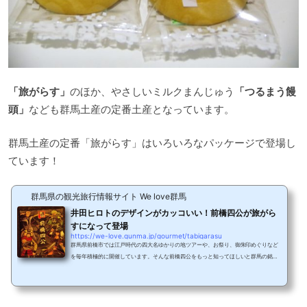
「旅がらす」
のほか、やさしいミルクまんじゅう
「つるまう饅
頭」
なども群馬土産の定番土産となっています。
群馬土産の定番「旅がらす」はいろいろなパッケージで登場し
ています！
群馬県の観光旅行情報サイト We love群馬
井田ヒロトのデザインがカッコいい！前橋四公が旅がら
すになって登場
https://we-love.gunma.jp/gourmet/tabigarasu
群馬県前橋市では江戸時代の四大名ゆかりの地ツアーや、お祭り、御朱印めぐりなど
を毎年積極的に開催しています。そんな前橋四公をもっと知ってほしいと群馬の銘菓
清月堂が四公にちなんだ「旅がらす」の販売を開始しました。群馬のお土産を代表す
る前橋四公バーション旅がらすを今回はご紹介します。まずは、群馬銘菓の定番、旅
がらすを紹介©http://www.seigetsudo.co.jp/products.php?id=1今回おじゃました
のは、菓子製造販売を行う清月堂の小鳥町店。お店に入るとお菓子の甘くていい香り