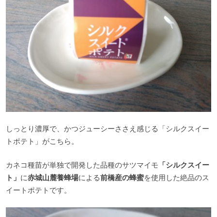
しっとり濃厚で、かつジューシーささえ感じる「シルクスイー
トポテト」がこちら。
カネコ種苗が単独で開発した品種のサツマイモ
「シルクスイー
ト」
に
赤城山麓養蜂場
による
前橋産の蜂蜜
を使用した絶品のス
イートポテトです。