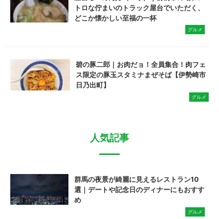
トロな佇まいのトラック屋台でいただく、
どこか懐かしい至福の一杯
グルメ
碧の豚二郎｜お肉だョ！全員集合！肉フェ
ス限定の豚玉スタミナまぜそば【伊勢崎市
日乃出町】
グルメ
人気記事
群馬の夜景が綺麗に見えるレストラン10
選｜デートや記念日のディナーにもおすす
め
グルメ