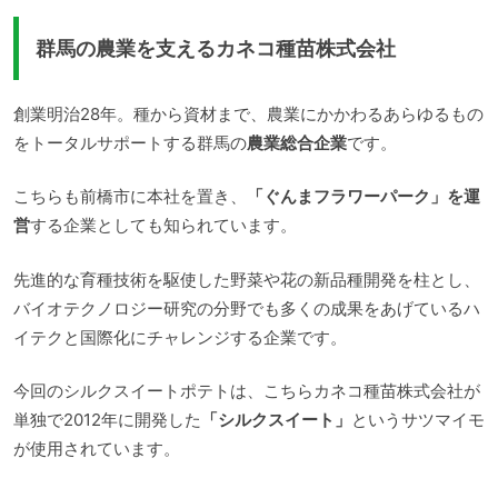
が漂います。旅がらすは、うすいせんべいのな...
群馬の農業を支えるカネコ種苗株式会社
創業明治28年。種から資材まで、農業にかかわるあらゆるもの
をトータルサポートする群馬の
農業総合企業
です。
こちらも前橋市に本社を置き、
「ぐんまフラワーパーク」を運
営
する企業としても知られています。
先進的な育種技術を駆使した野菜や花の新品種開発を柱とし、
バイオテクノロジー研究の分野でも多くの成果をあげているハ
イテクと国際化にチャレンジする企業です。
今回のシルクスイートポテトは、こちらカネコ種苗株式会社が
単独で2012年に開発した
「シルクスイート」
というサツマイモ
が使用されています。