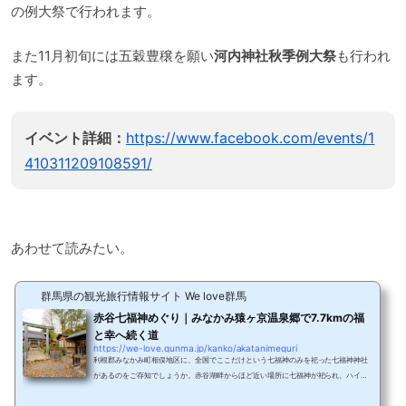
の例大祭で行われます。
また11月初旬には五穀豊穣を願い
河内神社秋季例大祭
も行われ
ます。
イベント詳細：
https://www.facebook.com/events/1
410311209108591/
あわせて読みたい。
群馬県の観光旅行情報サイト We love群馬
赤谷七福神めぐり｜みなかみ猿ヶ京温泉郷で7.7kmの福
と幸へ続く道
https://we-love.gunma.jp/kanko/akatanimeguri
利根郡みなかみ町相俣地区に、全国でここだけという七福神のみを祀った七福神神社
があるのをご存知でしょうか。赤谷湖畔からほど近い場所に七福神が祀られ、ハイキ
ングがてら参拝ができるコースがあります。猿ヶ京温泉と水上温泉をつなぐ県道270
号線上にある全長7.7kmのコース「赤谷七福神めぐり」をご紹介しましょう。七福神