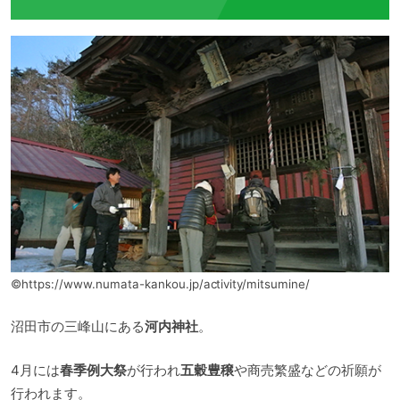
©https://www.numata-kankou.jp/activity/mitsumine/
沼田市の三峰山にある
河内神社
。
4月には
春季例大祭
が行われ
五穀豊穣
や商売繁盛などの祈願が
行われます。