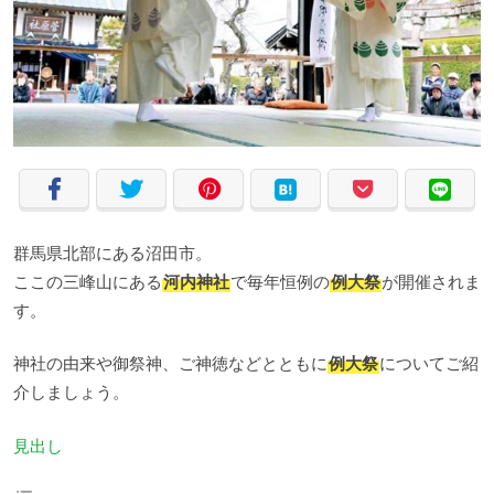
群馬県北部にある沼田市。
ここの三峰山にある
河内神社
で毎年恒例の
例大祭
が開催されま
す。
神社の由来や御祭神、ご神徳などとともに
例大祭
についてご紹
介しましょう。
見出し