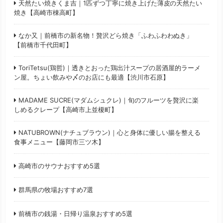
天然たい焼きくま吉｜1匹ずつ丁寧に焼き上げた薄皮の天然たい
焼き【高崎市棟高町】
なか又｜前橋市の新名物！贅沢どら焼き「ふわふわわぬき」
【前橋市千代田町】
ToriTetsu(鶏哲)｜透きとおった鶏出汁スープの居酒屋的ラーメ
ン屋。ちょい飲みや〆のお店にも最適【渋川市石原】
MADAME SUCRE(マダムシュクレ)｜旬のフルーツを贅沢に楽
しめるクレープ【高崎市上並榎町】
NATUBROWN(ナチュブラウン)｜心と身体に優しい腸を整える
食事メニュー【藤岡市三ツ木】
高崎市のサウナおすすめ5選
群馬県の牧場おすすめ7選
前橋市の銭湯・日帰り温泉おすすめ5選