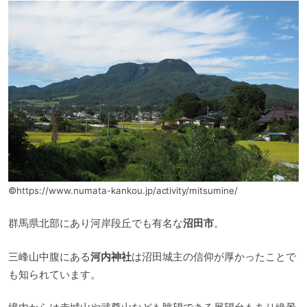
©https://www.numata-kankou.jp/activity/mitsumine/
群馬県北部にあり河岸段丘でも有名な
沼田市
。
三峰山中腹にある
河内神社
は沼田城主の信仰が厚かったことで
も知られています。