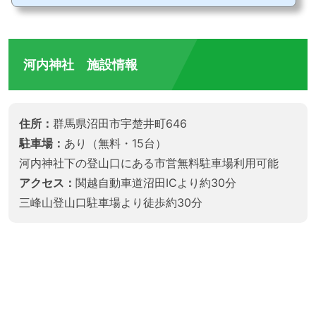
とは？© https://sarugakyo-navi.jp/nature/%E6%95%A3%E7%AD%96%E3%82%
B3%E3%83%BC%E3%82%B9七福神は暮らしに七つの福をもたらす「福の神」とさ
れています。室町時代の末期ごろから信仰され、七福神めぐりは七...
河内神社 施設情報
住所：
群馬県沼田市宇楚井町646
駐車場：
あり（無料・15台）
河内神社下の登山口にある市営無料駐車場利用可能
アクセス：
関越自動車道沼田ICより約30分
三峰山登山口駐車場より徒歩約30分