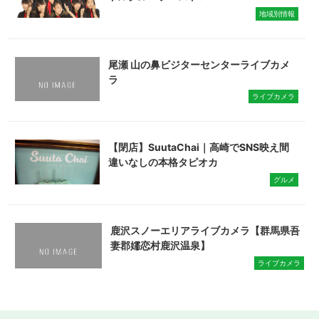
地域別情報
尾瀬 山の鼻ビジターセンターライブカメ
ラ
ライブカメラ
【閉店】SuutaChai｜高崎でSNS映え間
違いなしの本格タピオカ
グルメ
鹿沢スノーエリアライブカメラ【群馬県吾
妻郡嬬恋村鹿沢温泉】
ライブカメラ