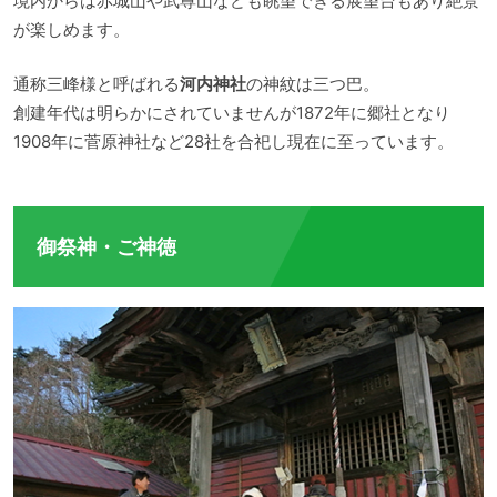
境内からは赤城山や武尊山なども眺望できる展望台もあり絶景
が楽しめます。
通称三峰様と呼ばれる
河内神社
の神紋は三つ巴。
創建年代は明らかにされていませんが1872年に郷社となり
1908年に菅原神社など28社を合祀し現在に至っています。
御祭神・ご神徳