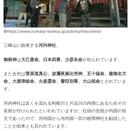
©https://www.numata-kankou.jp/activity/mitsumine/
三峰山に鎮座する
河内神社
。
御祭神
は
大己貴命、日本武尊、少彦名命
が祀られています。
また合祀は
菅原道真公、波邇夜麻比売神、五十猛命、建御名方
命、大屋津姫命、火産霊命、譽田別尊、大山祇命
とされていま
す。
河内神社は近くを流れる利根川と片品川の内側にあるためその
名前が付けられたといわれていますが、社頭の先祖が内国の領
主であったので、河内国から河内国一宮の枚岡神社を勧請した
ことが由来とも言われています。