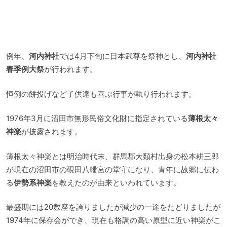
例年、
河内神社
では4月下旬に日本武尊を祭神とし、
河内神社
春季例大祭
が行われます。
恒例の餅投げなど子供達も喜ぶ行事が執り行われます。
1976年3月に沼田市無形民俗文化財に指定されている
薄根太々
神楽
が披露されます。
薄根太々神楽とは明治時代末、群馬郡大類村出身の松本耕三郎
が現在の沼田市の硯田八幡宮の堂守になり、青年に故郷に伝わ
る
伊勢系神楽
を教えたのが由来といわれています。
最盛期には20数座を誇りましたが減少の一途をたどりましたが
1974年に保存会ができ、現在も格調の高い原型に近い神楽がこ