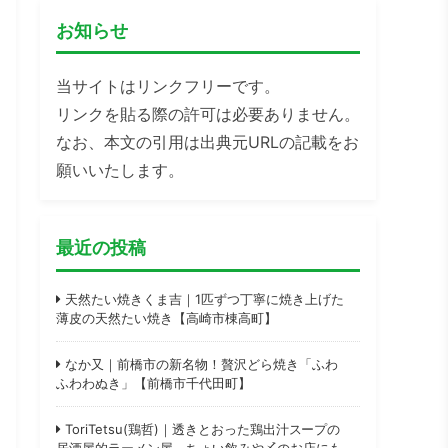
お知らせ
当サイトはリンクフリーです。
リンクを貼る際の許可は必要ありません。
なお、本文の引用は出典元URLの記載をお
願いいたします。
最近の投稿
天然たい焼きくま吉｜1匹ずつ丁寧に焼き上げた
薄皮の天然たい焼き【高崎市棟高町】
なか又｜前橋市の新名物！贅沢どら焼き「ふわ
ふわわぬき」【前橋市千代田町】
ToriTetsu(鶏哲)｜透きとおった鶏出汁スープの
居酒屋的ラーメン屋。ちょい飲みや〆のお店にも