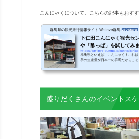
こんにゃくについて、こちらの記事もおすす
群馬県の観光旅行情報サイト We love群馬
260 Shares
下仁田こんにゃく観光セ
や「酢っぱ」を試してみ
https://we-love.gunma.jp/kanko/konjac
群馬県といえば、こんにゃく！これは
芋の生産量が日本一の群馬だからこそ
こんにゃくのバイキングなどができる
ゃくパーク」があるほどです。なかで
そんな下仁田には、「下仁田こんにゃ
は「下仁田こんにゃく観光センター」
んにゃく商品木のぬくもりがあふれて
ろいろな下仁田名物のこんにゃくを使..
盛りだくさんのイベントスケ