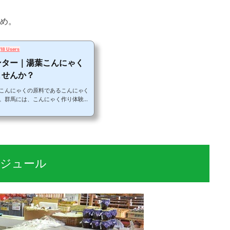
め。
18 Users
ンター｜湯葉こんにゃく
ませんか？
こんにゃくの原料であるこんにゃく
。群馬には、こんにゃく作り体験や
こんにゃくのテーマパーク「こんに
も下仁田はこんにゃく芋の名産地。
く観光センター」があります。今回
の魅力にせまります！下仁田名物こ
います。この店内には、もちろんい
.
ジュール