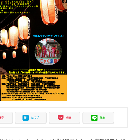
保存
はてブ
保存
送る