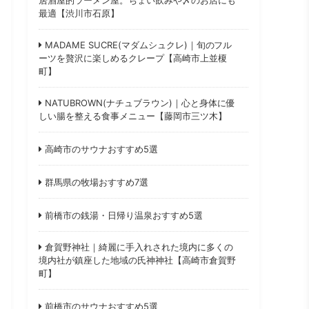
最適【渋川市石原】
MADAME SUCRE(マダムシュクレ)｜旬のフル
ーツを贅沢に楽しめるクレープ【高崎市上並榎
町】
NATUBROWN(ナチュブラウン)｜心と身体に優
しい腸を整える食事メニュー【藤岡市三ツ木】
高崎市のサウナおすすめ5選
群馬県の牧場おすすめ7選
前橋市の銭湯・日帰り温泉おすすめ5選
倉賀野神社｜綺麗に手入れされた境内に多くの
境内社が鎮座した地域の氏神神社【高崎市倉賀野
町】
前橋市のサウナおすすめ5選