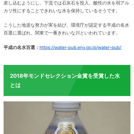
差し込むようにし、下流では石灰石を投入、酸性の水を弱アル
カリ性にすることできれいな水を保持しているそうです。
こうした地道な努力が実を結び、環境庁が認定する平成の名水
百選に選ばれ、関東で一番きれいな川といわれています。
平成の名水百選：
https://water-pub.env.go.jp/water-pub/
2018年モンドセレクション金賞を受賞した水
とは