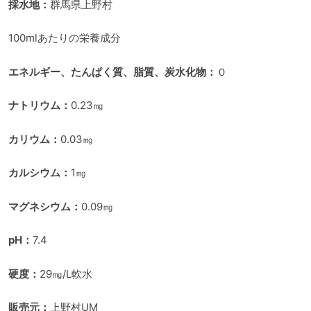
採水地：
群馬県上野村
100mlあたりの栄養成分
エネルギー、たんぱく質、脂質、炭水化物：
０
ナトリウム：
0.23㎎
カリウム：
0.03㎎
カルシウム：
1㎎
マグネシウム：
0.09㎎
pH：
7.4
硬度：
29㎎/L軟水
販売元：
上野村UM