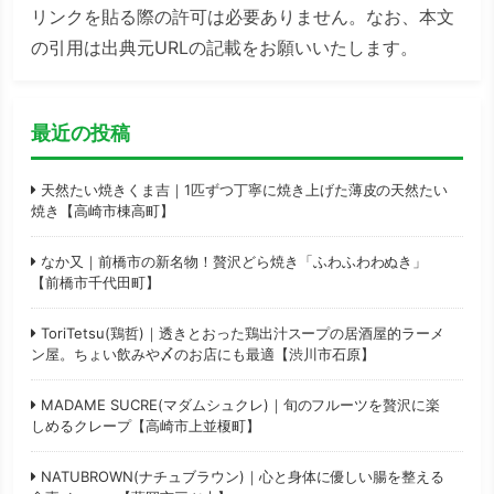
リンクを貼る際の許可は必要ありません。なお、本文
の引用は出典元URLの記載をお願いいたします。
最近の投稿
天然たい焼きくま吉｜1匹ずつ丁寧に焼き上げた薄皮の天然たい
焼き【高崎市棟高町】
なか又｜前橋市の新名物！贅沢どら焼き「ふわふわわぬき」
【前橋市千代田町】
ToriTetsu(鶏哲)｜透きとおった鶏出汁スープの居酒屋的ラーメ
ン屋。ちょい飲みや〆のお店にも最適【渋川市石原】
MADAME SUCRE(マダムシュクレ)｜旬のフルーツを贅沢に楽
しめるクレープ【高崎市上並榎町】
NATUBROWN(ナチュブラウン)｜心と身体に優しい腸を整える