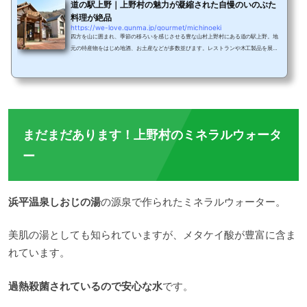
道の駅上野｜上野村の魅力が凝縮された自慢のいのぶた
料理が絶品
https://we-love.gunma.jp/gourmet/michinoeki
四方を山に囲まれ、季節の移ろいを感じさせる豊な山村上野村にある道の駅上野。地
元の特産物をはじめ地酒、お土産などが多数並びます。レストランや木工製品を展示
販売する銘木工館、さらにドッグランも併設。上野村の魅力を存分に味わえる道の駅
上野を今回紹介します。新たな発見があるかも 上野村自慢の一品が並ぶ店内をご紹
介県内でも珍しい上野村の特産物がたくさん並びます道の駅上野の売店琴平には、上
野村周辺の名物が並びます。もっとも有名なのが十石みそ。十石みそ漬けや焼き立て
あつあつのみそ焼きなどが販売されています...
まだまだあります！上野村のミネラルウォータ
ー
浜平温泉しおじの湯
の源泉で作られたミネラルウォーター。
美肌の湯としても知られていますが、メタケイ酸が豊富に含ま
れています。
過熱殺菌されているので安心な水
です。