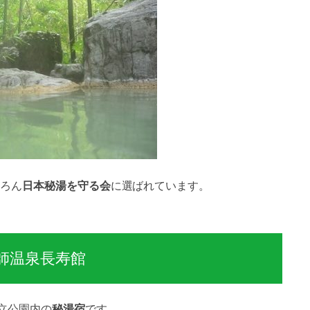
ろん
日本秘湯を守る会
に選ばれています。
師温泉長寿館
立公園内の
秘湯宿
です。