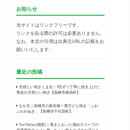
お知らせ
当サイトはリンクフリーです。
リンクを貼る際の許可は必要ありません。
なお、本文の引用は出典元URLの記載をお
願いいたします。
最近の投稿
天然たい焼きくま吉｜1匹ずつ丁寧に焼き上げた
薄皮の天然たい焼き【高崎市棟高町】
なか又｜前橋市の新名物！贅沢どら焼き「ふわ
ふわわぬき」【前橋市千代田町】
ToriTetsu(鶏哲)｜透きとおった鶏出汁スープの
居酒屋的ラーメン屋。ちょい飲みや〆のお店にも