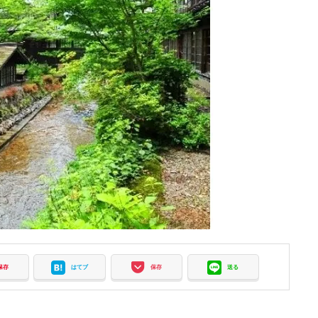
保存
はてブ
保存
送る