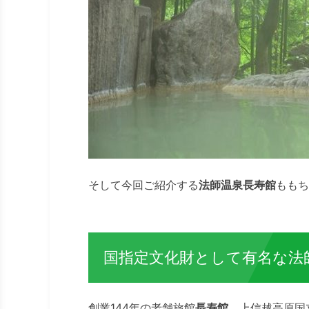
そして今回ご紹介する
法師温泉長寿館
ももち
国指定文化財として有名な法
創業144年の老舗旅館
長寿館
。上信越高原国