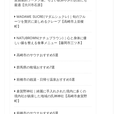
最適【渋川市石原】
MADAME SUCRE(マダムシュクレ)｜旬のフル
ーツを贅沢に楽しめるクレープ【高崎市上並榎
町】
NATUBROWN(ナチュブラウン)｜心と身体に優
しい腸を整える食事メニュー【藤岡市三ツ木】
高崎市のサウナおすすめ5選
群馬県の牧場おすすめ7選
前橋市の銭湯・日帰り温泉おすすめ5選
倉賀野神社｜綺麗に手入れされた境内に多くの
境内社が鎮座した地域の氏神神社【高崎市倉賀野
町】
前橋市のサウナおすすめ5選