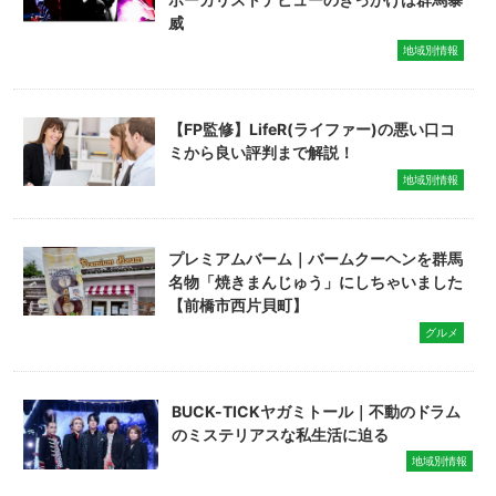
威
地域別情報
【FP監修】LifeR(ライファー)の悪い口コ
ミから良い評判まで解説！
地域別情報
プレミアムバーム｜バームクーヘンを群馬
名物「焼きまんじゅう」にしちゃいました
【前橋市西片貝町】
グルメ
BUCK-TICKヤガミトール｜不動のドラム
のミステリアスな私生活に迫る
地域別情報