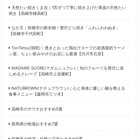
天然たい焼きくま吉｜1匹ずつ丁寧に焼き上げた薄皮の天然たい
焼き【高崎市棟高町】
なか又｜前橋市の新名物！贅沢どら焼き「ふわふわわぬき」
【前橋市千代田町】
ToriTetsu(鶏哲)｜透きとおった鶏出汁スープの居酒屋的ラーメ
ン屋。ちょい飲みや〆のお店にも最適【渋川市石原】
MADAME SUCRE(マダムシュクレ)｜旬のフルーツを贅沢に楽
しめるクレープ【高崎市上並榎町】
NATUBROWN(ナチュブラウン)｜心と身体に優しい腸を整える
食事メニュー【藤岡市三ツ木】
高崎市のサウナおすすめ5選
群馬県の牧場おすすめ7選
前橋市の銭湯・日帰り温泉おすすめ5選