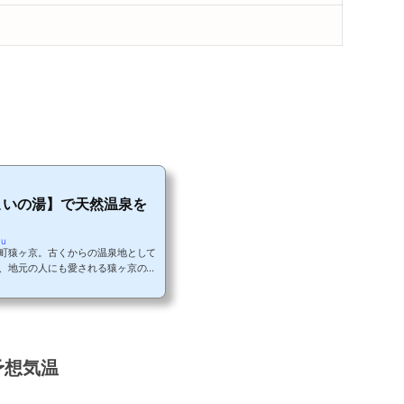
こいの湯】で天然温泉を
yu
町猿ヶ京。古くからの温泉地として
、地元の人にも愛される猿ヶ京の共
温泉とは©https://saruga
en名前の由来は「てじろざる」と呼ばれる民
ロ猿が若夫婦に助けられました。そ
どをした時に治癒させた温泉が「猿
色透明、源泉の温度は56℃と高い
島...
予想気温