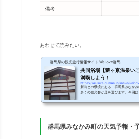
備考
–
あわせて読みたい。
群馬県の観光旅行情報サイト We love群馬
共同浴場【猿ヶ京温泉い
満喫しよう！
https://we-love.gunma.jp/kanko/ikoino
新潟との県境にある、群馬県みなかみ
多くの観光客が足を運びます。今回は
同浴場「いこいの湯」をご紹介します。猿ヶ京
kyo-navi.jp/abundant-ons
話です。その昔、お腹を空かせたテジ
の恩返しとして、夫婦の子供が大やけ
ヶ京温泉」です。泉量が多く、色は無
のが特徴。江戸時代には名湯「笹の湯・湯
群馬県みなかみ町の天気予報・