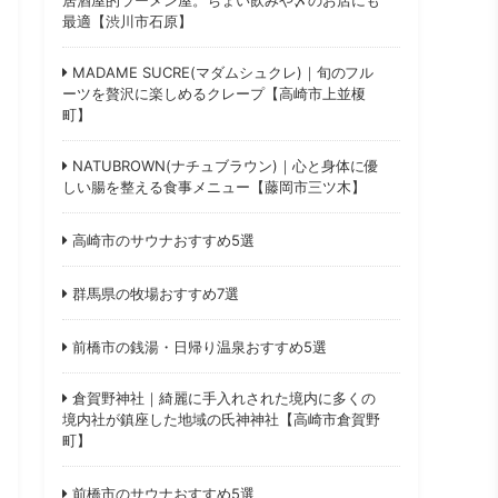
最適【渋川市石原】
MADAME SUCRE(マダムシュクレ)｜旬のフル
ーツを贅沢に楽しめるクレープ【高崎市上並榎
町】
NATUBROWN(ナチュブラウン)｜心と身体に優
しい腸を整える食事メニュー【藤岡市三ツ木】
高崎市のサウナおすすめ5選
群馬県の牧場おすすめ7選
前橋市の銭湯・日帰り温泉おすすめ5選
倉賀野神社｜綺麗に手入れされた境内に多くの
境内社が鎮座した地域の氏神神社【高崎市倉賀野
町】
前橋市のサウナおすすめ5選