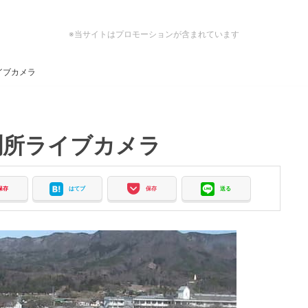
※当サイトはプロモーションが含まれています
イブカメラ
測所ライブカメラ
保存
はてブ
保存
送る