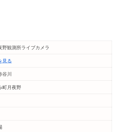
夜野観測所ライブカメラ
を見る
赤谷川
み町月夜野
場