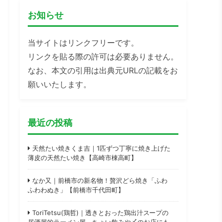
お知らせ
当サイトはリンクフリーです。
リンクを貼る際の許可は必要ありません。
なお、本文の引用は出典元URLの記載をお
願いいたします。
最近の投稿
天然たい焼きくま吉｜1匹ずつ丁寧に焼き上げた
薄皮の天然たい焼き【高崎市棟高町】
なか又｜前橋市の新名物！贅沢どら焼き「ふわ
ふわわぬき」【前橋市千代田町】
ToriTetsu(鶏哲)｜透きとおった鶏出汁スープの
居酒屋的ラーメン屋。ちょい飲みや〆のお店にも