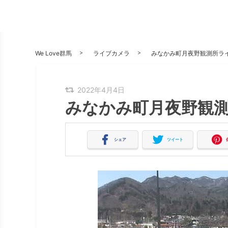
We Love群馬
ライブカメラ
みなかみ町月夜野観測所ラ
2022年4月4日
みなかみ町月夜野観
シェア
ツイート