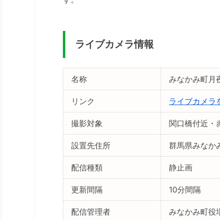
ライブカメラ情報
名称
みなかみ町月
リンク
ライブカメラ
撮影対象
関口橋付近・
設置先住所
群馬県みなか
配信種類
静止画
更新間隔
10分間隔
配信管理者
みなかみ町役