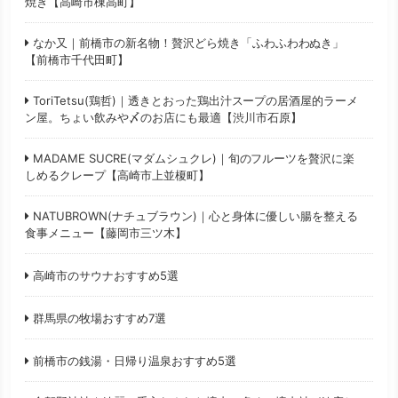
焼き【高崎市棟高町】
なか又｜前橋市の新名物！贅沢どら焼き「ふわふわわぬき」
【前橋市千代田町】
ToriTetsu(鶏哲)｜透きとおった鶏出汁スープの居酒屋的ラーメ
ン屋。ちょい飲みや〆のお店にも最適【渋川市石原】
MADAME SUCRE(マダムシュクレ)｜旬のフルーツを贅沢に楽
しめるクレープ【高崎市上並榎町】
NATUBROWN(ナチュブラウン)｜心と身体に優しい腸を整える
食事メニュー【藤岡市三ツ木】
高崎市のサウナおすすめ5選
群馬県の牧場おすすめ7選
前橋市の銭湯・日帰り温泉おすすめ5選