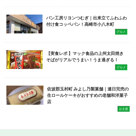
パン工房リヨンつむぎ｜出来立てふわふわ
付け食コッペパン！高崎市小八木町
グルメ
【実食レポ 】マック食品の上州太田焼き
そばがリアルでうまい！うま過ぎる！
グルメ
佐波郡玉村町 みよし乃製菓舗｜連日完売の
生ロールケーキがおすすめの老舗和洋菓子
店
お土産