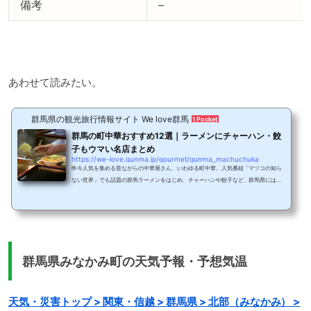
備考
–
あわせて読みたい。
群馬県の観光旅行情報サイト We love群馬
1 Pocket
群馬の町中華おすすめ12選｜ラーメンにチャーハン・餃
子もウマい名店まとめ
https://we-love.gunma.jp/gourmet/gunma_machuchuka
昨今人気を集める昔ながらの中華屋さん、いわゆる町中華。人気番組「マツコの知ら
ない世界」でも話題の群馬ラーメンをはじめ、チャーハンや餃子など、群馬県には安
くて美味しい中華が食べられる町中華店がたくさんあります。今回は、群馬県民なら
食べておきたい、町中華の名店をご紹介します。昔ながらの中華屋さん町中華町中華
というジャンルが最近話題となっています。安くてボリュームたっぷり、そして美味
しくてサービス精神あふれるアットホームな、昭和から続く個人経営の大衆食堂。そ
んな昔ながらの中華屋さんが町中華。そんな...
群馬県みなかみ町の天気予報・予想気温
天気・災害トップ > 関東・信越 > 群馬県 > 北部（みなかみ） >