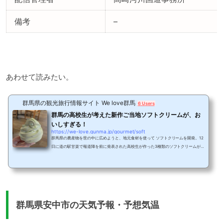
備考
–
あわせて読みたい。
群馬県の観光旅行情報サイト We love群馬
6 Users
群馬の高校生が考えた新作ご当地ソフトクリームが、お
いしすぎる！
https://we-love.gunma.jp/gourmet/soft
群馬県の農産物を世の中に広めようと、地元食材を使って ソフトクリームを開発。12
日に道の駅甘楽で報道陣を前に発表された高校生が作った3種類のソフトクリームが 1
0月14日～1ヵ月間ほど限定販売されると話題を集めています。ご当地ソフトはこうや
って作られた群馬県が進める地域の農業と商業、そして観光を連携するプロジェクト
の一環として行われた今回のご当地ソフトクリーム。富岡実業高等学校、 藤岡北高等
学校、そして安中総合各園高等学校の3校がそれぞれ地元の食材を利用してソフトク
リームのアイデアを出してレシピを考案し...
群馬県安中市の天気予報・予想気温