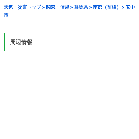
天気・災害トップ > 関東・信越 > 群馬県 > 南部（前橋） > 安中
市
周辺情報