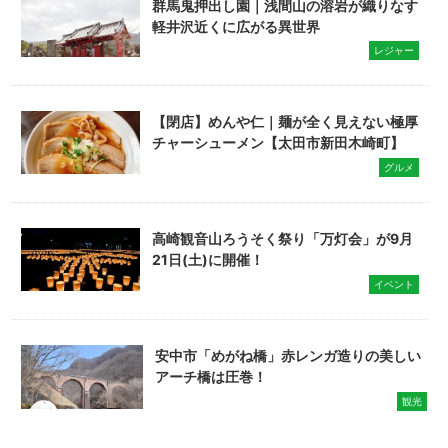
群馬鬼押出し園｜浅間山の溶岩が織りなす
軽井沢近くに広がる異世界
レジャー
【閉店】めんや仁｜麺が全く見えない極厚
チャーシューメン【太田市新田木崎町】
グルメ
高崎観音山ろうそく祭り「万灯会」が9月
21日(土)に開催！
イベント
安中市「めがね橋」赤レンガ造りの美しい
アーチ橋は圧巻！
観光