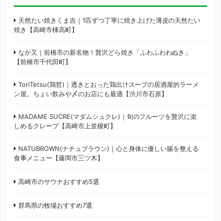
天然たい焼きくま吉｜1匹ずつ丁寧に焼き上げた薄皮の天然たい
焼き【高崎市棟高町】
なか又｜前橋市の新名物！贅沢どら焼き「ふわふわわぬき」
【前橋市千代田町】
ToriTetsu(鶏哲)｜透きとおった鶏出汁スープの居酒屋的ラーメ
ン屋。ちょい飲みや〆のお店にも最適【渋川市石原】
MADAME SUCRE(マダムシュクレ)｜旬のフルーツを贅沢に楽
しめるクレープ【高崎市上並榎町】
NATUBROWN(ナチュブラウン)｜心と身体に優しい腸を整える
食事メニュー【藤岡市三ツ木】
高崎市のサウナおすすめ5選
群馬県の牧場おすすめ7選