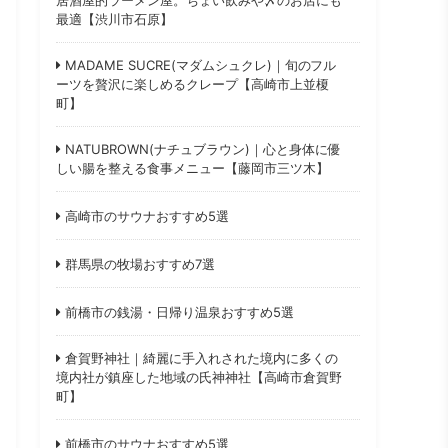
最適【渋川市石原】
MADAME SUCRE(マダムシュクレ)｜旬のフル
ーツを贅沢に楽しめるクレープ【高崎市上並榎
町】
NATUBROWN(ナチュブラウン)｜心と身体に優
しい腸を整える食事メニュー【藤岡市三ツ木】
高崎市のサウナおすすめ5選
群馬県の牧場おすすめ7選
前橋市の銭湯・日帰り温泉おすすめ5選
倉賀野神社｜綺麗に手入れされた境内に多くの
境内社が鎮座した地域の氏神神社【高崎市倉賀野
町】
前橋市のサウナおすすめ5選