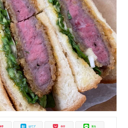
保存
はてブ
保存
送る