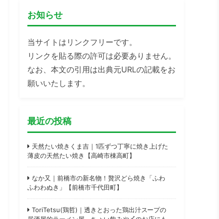
お知らせ
当サイトはリンクフリーです。
リンクを貼る際の許可は必要ありません。
なお、本文の引用は出典元URLの記載をお
願いいたします。
最近の投稿
天然たい焼きくま吉｜1匹ずつ丁寧に焼き上げた
薄皮の天然たい焼き【高崎市棟高町】
なか又｜前橋市の新名物！贅沢どら焼き「ふわ
ふわわぬき」【前橋市千代田町】
ToriTetsu(鶏哲)｜透きとおった鶏出汁スープの
居酒屋的ラーメン屋。ちょい飲みや〆のお店にも