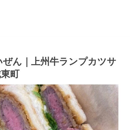
いぜん｜上州牛ランプカツサ
城東町