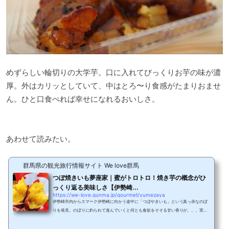
めずらしい輪切りの大学芋。口に入れてびっくりお芋の味が濃
厚。外はカリッとしていて、中はとろ〜り食感がたまりおませ
ん。ひと口食べれば幸せになれるおいしさ。
あわせて読みたい。
群馬県の観光旅行情報サイト We love群馬
つぼ焼きいも夢座家｜蜜がトロトロ！焼き芋の概念がひ
っくり返る美味しさ【伊勢崎...
https://we-love.gunma.jp/gourmet/yumezaya
伊勢崎市内からスマーク伊勢崎に向かう途中に「つぼやきいも」という真っ赤なのぼ
りを発見。のぼりに釣られて進んでいくと何とも食欲をそそる甘い香りが。。。実
は、偶然見つけたお店だったのですが、調べてみるとテレビ朝日人生の楽園でも取り
上げられた有名店。そこで今回は、トロトロの甘い蜜が上から下までみっちり詰まっ