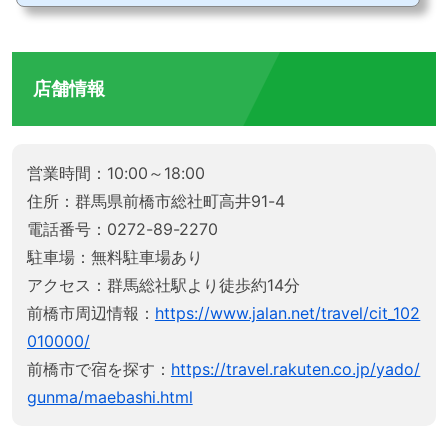
た「つぼやきいも夢座家」を紹介します。お店の場所華蔵寺公園とスマーク伊勢崎の
ちょうど真ん中あたり。農道を走り民家の中にあるので結構見つけづらい。のぼりは
出ているのですが、パッと見は「ホントにお店...
店舗情報
営業時間：10:00～18:00
住所：群馬県前橋市総社町高井91-4
電話番号：0272-89-2270
駐車場：無料駐車場あり
アクセス：群馬総社駅より徒歩約14分
前橋市周辺情報：
https://www.jalan.net/travel/cit_102
010000/
前橋市で宿を探す：
https://travel.rakuten.co.jp/yado/
gunma/maebashi.html