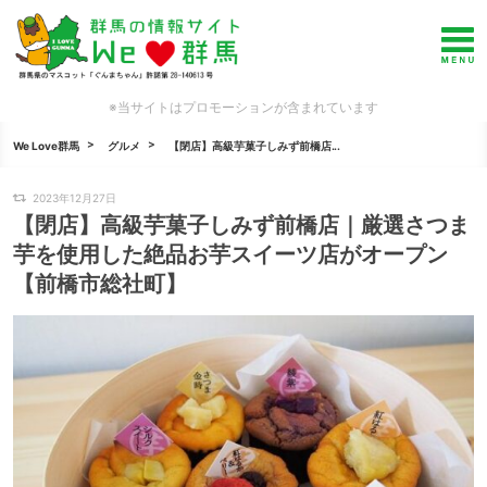
※当サイトはプロモーションが含まれています
We Love群馬
グルメ
【閉店】高級芋菓子しみず前橋店...
2023年12月27日
【閉店】高級芋菓子しみず前橋店｜厳選さつま
芋を使用した絶品お芋スイーツ店がオープン
【前橋市総社町】