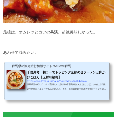
最後は、オムレツとカツの共演。超絶美味しかった。
あわせて読みたい。
群馬県の観光旅行情報サイト We love群馬
千思萬考｜朝ラーでトッピング全部のせラーメンと卵か
けごはん【玉村町福島】
https://we-love.gunma.jp/gourmet/senshibanko
群馬県玉村町に口コミで美味しいと評判の千思萬考(せんしばんこう)。さらに土日限
定で朝限定メニューがあるとのこと。早速、土曜の朝に千思萬考で朝ラーメンと卵か
けごはんを頂いてきました。千思萬考の意味いろいろに思い考えること。あれこれと
思いをめぐらすこと。また、その思いや考え。お店の場所国道354号バイパスの文化
センター入口交差点を北へ進み、すぐ右手に千思萬考はあります。こちらがお店の入
口。外に看板がないとラーメン屋とは気付かないかも。時代劇に出てくるような、趣
のある入口にワクワクします。駐車場は、店舗...