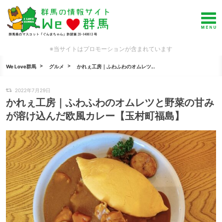
※当サイトはプロモーションが含まれています
We Love群馬
グルメ
かれぇ工房｜ふわふわのオムレツ...
2022年7月29日
かれぇ工房｜ふわふわのオムレツと野菜の甘み
が溶け込んだ欧風カレー【玉村町福島】