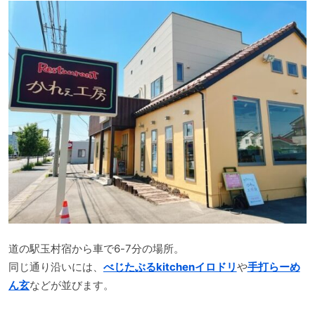
道の駅玉村宿から車で6-7分の場所。
同じ通り沿いには、
べじたぶるkitchenイロドリ
や
手打らーめ
ん玄
などが並びます。