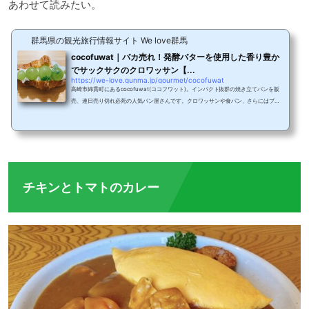
あわせて読みたい。
群馬県の観光旅行情報サイト We love群馬
cocofuwat｜バカ売れ！発酵バターを使用した香り豊か
でサックサクのクロワッサン【...
https://we-love.gunma.jp/gourmet/cocofuwat
高崎市綿貫町にあるcocofuwat(ココフワット)。インパクト抜群の焼き立てパンを販
売、連日売り切れ必死の人気パン屋さんです。クロワッサンや食パン、さらにはブー
ムのマリトッツォなどバリエーション豊富なパンが並びます。お店の様子高崎市綿貫
町、群南南部保育所の北側にあるこちらがcocofuwatのお店。白が基調のとても可愛
らしいパン屋さんです。お邪魔した際は、外待ちでお客さんが並ぶ人気ぶり。期待に
胸が高まります。©https://www.instagram.com/cocofuwat/cocofuwatのパンは国
産小麦で無添加生地の焼き立てパンを提供。安心安...
チキンとトマトのカレー