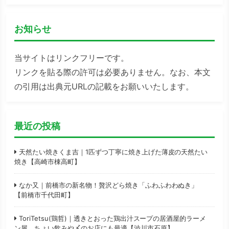
お知らせ
当サイトはリンクフリーです。
リンクを貼る際の許可は必要ありません。なお、本文
の引用は出典元URLの記載をお願いいたします。
最近の投稿
天然たい焼きくま吉｜1匹ずつ丁寧に焼き上げた薄皮の天然たい
焼き【高崎市棟高町】
なか又｜前橋市の新名物！贅沢どら焼き「ふわふわわぬき」
【前橋市千代田町】
ToriTetsu(鶏哲)｜透きとおった鶏出汁スープの居酒屋的ラーメ
ン屋。ちょい飲みや〆のお店にも最適【渋川市石原】