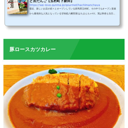
と宮だんご【玉村町下新田】
https://we-love.gunma.jp/gourmet/hachimanchaya
最近、新しいお店が続々とオープンしている群馬県玉村町。その中でもオープン直後
から爆発的な人気となっている甘味処八幡茶屋(はちまんちゃや)。実は筆者も当日販
売を狙ってオープン直後に伺ったのですが、オープン前の大行列で完売し買えなかっ
た経験あり。(予約方法は後述)今回は、1ヶ月前に予約した八幡わらびと宮だんご、そ
して生わらび餅をご紹介します。八幡茶屋の場所玉村八幡宮お店は、安産・子育ての
神様で有名な玉村八幡宮から歩いて約100メートルの場所にあります。玉村八幡宮内
の花手水玉村八幡宮から八幡茶屋までの道は...
豚ロースカツカレー