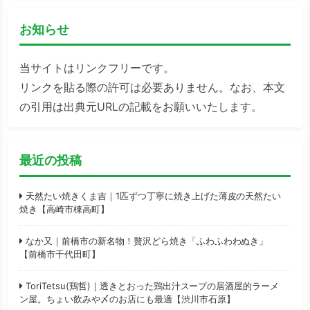
お知らせ
当サイトはリンクフリーです。
リンクを貼る際の許可は必要ありません。なお、本文
の引用は出典元URLの記載をお願いいたします。
最近の投稿
天然たい焼きくま吉｜1匹ずつ丁寧に焼き上げた薄皮の天然たい
焼き【高崎市棟高町】
なか又｜前橋市の新名物！贅沢どら焼き「ふわふわわぬき」
【前橋市千代田町】
ToriTetsu(鶏哲)｜透きとおった鶏出汁スープの居酒屋的ラーメ
ン屋。ちょい飲みや〆のお店にも最適【渋川市石原】