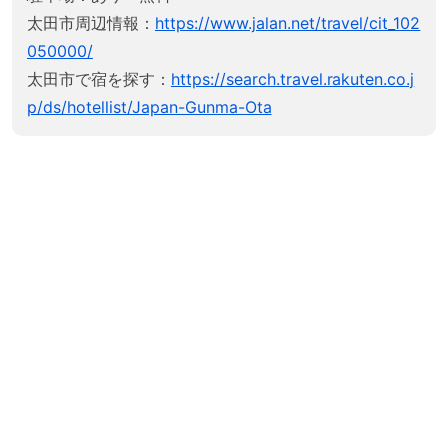
太田市周辺情報：
https://www.jalan.net/travel/cit_102
050000/
太田市で宿を探す：
https://search.travel.rakuten.co.j
p/ds/hotellist/Japan-Gunma-Ota