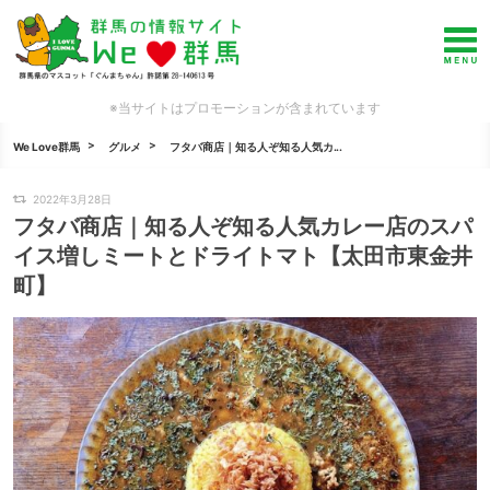
※当サイトはプロモーションが含まれています
We Love群馬
グルメ
フタバ商店｜知る人ぞ知る人気カ...
2022年3月28日
フタバ商店｜知る人ぞ知る人気カレー店のスパ
イス増しミートとドライトマト【太田市東金井
町】