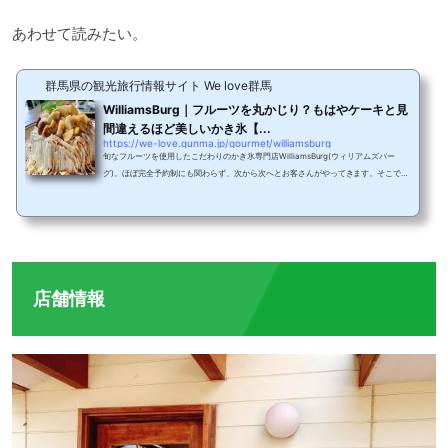
あわせて読みたい。
群馬県の観光旅行情報サイト We love群馬
WilliamsBurg｜フルーツを丸かじり？もはやケーキと見
間違えるほど美しいかき氷【...
https://we-love.gunma.jp/gourmet/williamsburg
旬なフルーツを使用したこだわりのかき氷専門店WilliamsBurg(ウィリアムズバー
グ)。ほぼ完全予約制にも関わらず、次から次へとお客さんがやってきます。そこで今
回は、インスタ映えだけではなくリピートしたくなるほど美味しいかき氷を3つご紹
介します。お店の場所※写真右奥のピンクの建物がシャングリラ・モティ南インドの
巨大クレープ「ドーサ」が食べられる本場インドカレーの名店シャングリラ・モティ
と同じ通りにWilliamsBurg(ウィリアムズバーグ)は店舗を構えます。駐車場は左の道
を奥に入って行きます。駐車場はいくつかに分か...
店舗情報