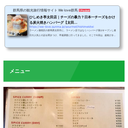
群馬県の観光旅行情報サイト We love群馬
1 Pocket
ひしめき亭太田店｜チーズの暴力？日本一チーズをかけ
る炭火焼きハンバーグ【太田...
https://we-love.gunma.jp/gourmet/hishimekitei
ラーメン激戦区の群馬県太田市に、ラーメン店ではなくハンバーグ屋がオープンし連
日大人気との話を聞きつけ、早速調査に行ってきました。そこで今回は、超粗びき炭
火熟成牛ハンバーグにチーズを日本一かけるひしめき亭をご紹介します。お店の場所
太田市飯塚町の交差点をロイヤルチェスターの方へ車で2分ほど進むと右側に「超粗
挽き」の看板が見えてきます。見た目はとんかつ屋さんのような和風な造り。駐車場
に着いた時には車の中で開店待ちの方が数名いたほど。この時点で期待が膨らみま
す。店内の様子扉を開けると目の前でハンバーグ...
メニュー