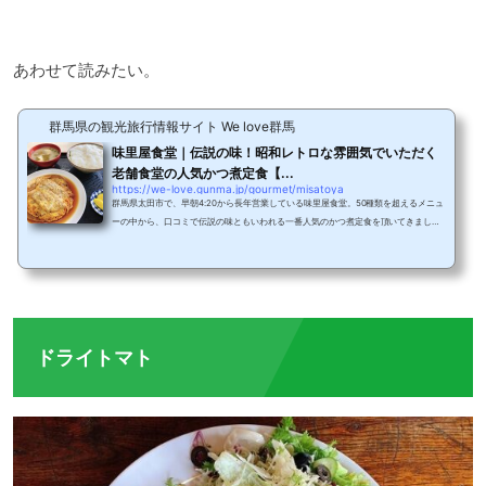
あわせて読みたい。
群馬県の観光旅行情報サイト We love群馬
味里屋食堂｜伝説の味！昭和レトロな雰囲気でいただく
老舗食堂の人気かつ煮定食【...
https://we-love.gunma.jp/gourmet/misatoya
群馬県太田市で、早朝4:20から長年営業している味里屋食堂。50種類を超えるメニュ
ーの中から、口コミで伝説の味ともいわれる一番人気のかつ煮定食を頂いてきまし
た。お店の場所SUBARUの矢島工場正門前に店舗を構える味里屋食堂。歴史を物語っ
ている看板が良い味だしてます。また店舗奥に5-6台ほどの駐車場有。メニュー店内
に入り、厨房の上にあるメニュー表を見て、口頭で注文するスタイル。お水とお茶は
セルフサービス。6人掛けのテーブルが3席。奥には座敷もありましたが、基本的には
相席。テーブル席に引っかけてあるメニュー表。焼...
ドライトマト