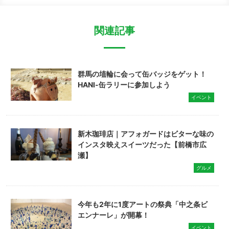
関連記事
群馬の埴輪に会って缶バッジをゲット！
HANI-缶ラリーに参加しよう
イベント
新木珈琲店｜アフォガードはビターな味の
インスタ映えスイーツだった【前橋市広
瀬】
グルメ
今年も2年に1度アートの祭典「中之条ビ
エンナーレ」が開幕！
イベント