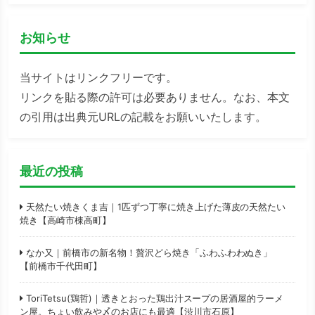
お知らせ
当サイトはリンクフリーです。
リンクを貼る際の許可は必要ありません。なお、本文
の引用は出典元URLの記載をお願いいたします。
最近の投稿
天然たい焼きくま吉｜1匹ずつ丁寧に焼き上げた薄皮の天然たい
焼き【高崎市棟高町】
なか又｜前橋市の新名物！贅沢どら焼き「ふわふわわぬき」
【前橋市千代田町】
ToriTetsu(鶏哲)｜透きとおった鶏出汁スープの居酒屋的ラーメ
ン屋。ちょい飲みや〆のお店にも最適【渋川市石原】