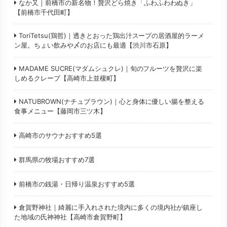
なか又｜前橋市の新名物！贅沢どら焼き「ふわふわわぬき」
【前橋市千代田町】
ToriTetsu(鶏哲)｜透きとおった鶏出汁スープの居酒屋的ラーメ
ン屋。ちょい飲みや〆のお店にも最適【渋川市石原】
MADAME SUCRE(マダムシュクレ)｜旬のフルーツを贅沢に楽
しめるクレープ【高崎市上並榎町】
NATUBROWN(ナチュブラウン)｜心と身体に優しい腸を整える
食事メニュー【藤岡市三ツ木】
高崎市のサウナおすすめ5選
群馬県の牧場おすすめ7選
前橋市の銭湯・日帰り温泉おすすめ5選
倉賀野神社｜綺麗に手入れされた境内に多くの境内社が鎮座し
た地域の氏神神社【高崎市倉賀野町】