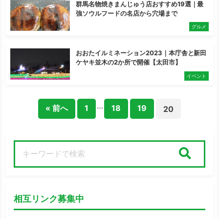
群馬名物焼きまんじゅう店おすすめ19選｜最
強ソウルフードの名店から穴場まで
グルメ
おおたイルミネーション2023｜本庁舎と新田
ケヤキ並木の2か所で開催【太田市】
イベント
…
« 前へ
1
18
19
20
検索
相互リンク募集中