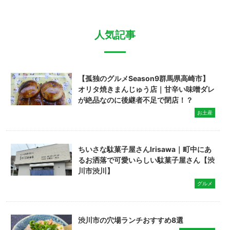
人気記事
【孤独のグルメSeason9群馬県高崎市】
オリタ焼きまんじゅう店｜甘辛い味噌ダレ
が絶品なのに後継者不足で閉店！？
お土産
ちいさな駄菓子屋さんIrisawa｜町中にあ
るお洒落で可愛いらしい駄菓子屋さん【渋
川市渋川】
グルメ
渋川市の穴場ランチおすすめ8選