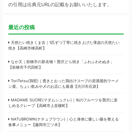
の引用は出典元URLの記載をお願いいたします。
最近の投稿
天然たい焼きくま吉｜1匹ずつ丁寧に焼き上げた薄皮の天然たい
焼き【高崎市棟高町】
なか又｜前橋市の新名物！贅沢どら焼き「ふわふわわぬき」
【前橋市千代田町】
ToriTetsu(鶏哲)｜透きとおった鶏出汁スープの居酒屋的ラーメ
ン屋。ちょい飲みや〆のお店にも最適【渋川市石原】
MADAME SUCRE(マダムシュクレ)｜旬のフルーツを贅沢に楽
しめるクレープ【高崎市上並榎町】
NATUBROWN(ナチュブラウン)｜心と身体に優しい腸を整える
食事メニュー【藤岡市三ツ木】