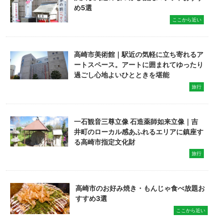
め5選
ここから近い
高崎市美術館｜駅近の気軽に立ち寄れるア
ートスペース。アートに囲まれてゆったり
過ごし心地よいひとときを堪能
旅行
一石観音三尊立像 石造薬師如来立像｜吉
井町のローカル感あふれるエリアに鎮座す
る高崎市指定文化財
旅行
高崎市のお好み焼き・もんじゃ食べ放題お
すすめ3選
ここから近い