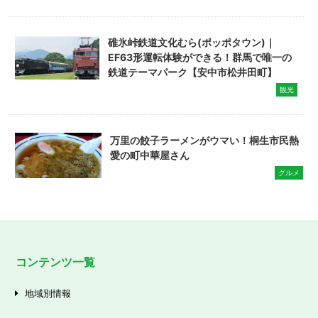
碓氷峠鉄道文化むら(ポッポタウン)｜
EF63形運転体験ができる！群馬で唯一の
鉄道テーマパーク【安中市松井田町】
観光
万里の餃子ラーメンがウマい！桐生市民熱
愛の町中華屋さん
グルメ
コンテンツ一覧
地域別情報