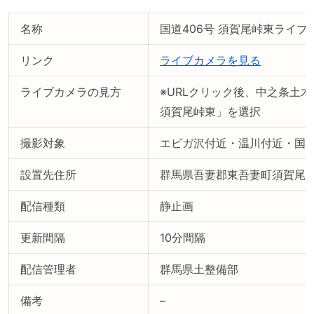
名称
国道406号 須賀尾峠東ライブ
リンク
ライブカメラを見る
ライブカメラの見方
※URLクリック後、中之条土木
須賀尾峠東」を選択
撮影対象
エビガ沢付近・温川付近・国道
設置先住所
群馬県吾妻郡東吾妻町須賀尾
配信種類
静止画
更新間隔
10分間隔
配信管理者
群馬県土整備部
備考
–