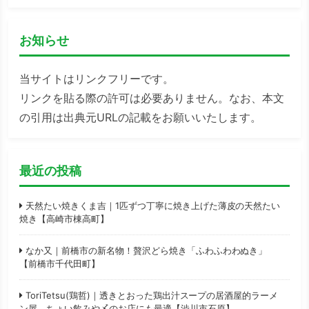
お知らせ
当サイトはリンクフリーです。
リンクを貼る際の許可は必要ありません。なお、本文
の引用は出典元URLの記載をお願いいたします。
最近の投稿
天然たい焼きくま吉｜1匹ずつ丁寧に焼き上げた薄皮の天然たい
焼き【高崎市棟高町】
なか又｜前橋市の新名物！贅沢どら焼き「ふわふわわぬき」
【前橋市千代田町】
ToriTetsu(鶏哲)｜透きとおった鶏出汁スープの居酒屋的ラーメ
ン屋。ちょい飲みや〆のお店にも最適【渋川市石原】