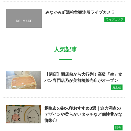
みなかみ町湯桧曽観測所ライブカメラ
ライブカメラ
人気記事
【閉店】開店前から大行列！高級「生」食
パン専門店乃が美前橋販売店がオープン
お土産
桐生市の御朱印おすすめ3選｜迫力満点の
デザインや柔らかいタッチなど個性豊かな
御朱印
観光