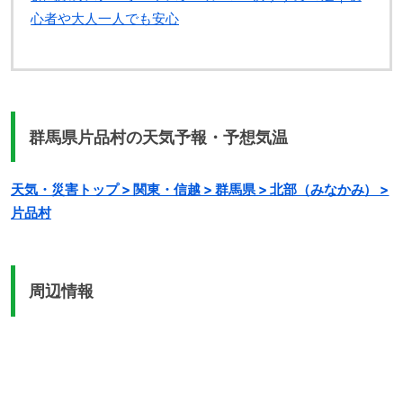
心者や大人一人でも安心
群馬県片品村の天気予報・予想気温
天気・災害トップ > 関東・信越 > 群馬県 > 北部（みなかみ） >
片品村
周辺情報