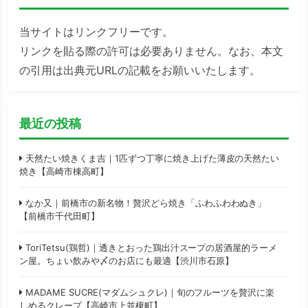
当サイトはリンクフリーです。
リンクを貼る際の許可は必要ありません。なお、本文
の引用は出典元URLの記載をお願いいたします。
最近の投稿
天然たい焼きくま吉｜1匹ずつ丁寧に焼き上げた薄皮の天然たい
焼き【高崎市棟高町】
なか又｜前橋市の新名物！贅沢どら焼き「ふわふわわぬき」
【前橋市千代田町】
ToriTetsu(鶏哲)｜透きとおった鶏出汁スープの居酒屋的ラーメ
ン屋。ちょい飲みや〆のお店にも最適【渋川市石原】
MADAME SUCRE(マダムシュクレ)｜旬のフルーツを贅沢に楽
しめるクレープ【高崎市上並榎町】