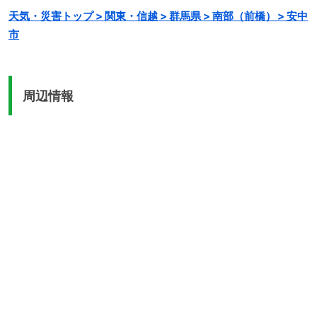
天気・災害トップ > 関東・信越 > 群馬県 > 南部（前橋） > 安中
市
周辺情報