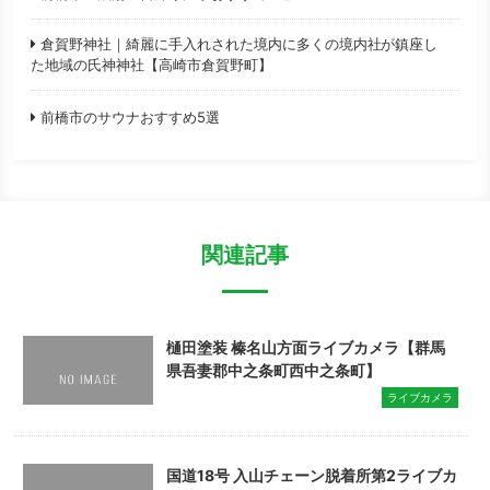
倉賀野神社｜綺麗に手入れされた境内に多くの境内社が鎮座し
た地域の氏神神社【高崎市倉賀野町】
前橋市のサウナおすすめ5選
関連記事
樋田塗装 榛名山方面ライブカメラ【群馬
県吾妻郡中之条町西中之条町】
ライブカメラ
国道18号 入山チェーン脱着所第2ライブカ