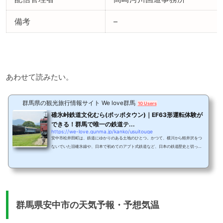
備考
–
あわせて読みたい。
群馬県の観光旅行情報サイト We love群馬
10 Users
碓氷峠鉄道文化むら(ポッポタウン)｜EF63形運転体験が
できる！群馬で唯一の鉄道テ...
https://we-love.gunma.jp/kanko/usuitouge
安中市松井田町は、鉄道にゆかりのある土地のひとつ。かつて、横川から軽井沢をつ
ないでいた旧碓氷線や、日本で初めてのアプト式鉄道など、日本の鉄道歴史と切って
も切り離せない場所です。そんな碓氷峠の入り口にあるポッポタウンと親しまれてい
る鉄道文化むらを紹介します。碓氷峠鉄道文化むらポッポタウンには、トロッコ列車
で園を1周できるトロッコラインや、子どもたちが遊べるシンボル広場、さらに鉄道展
示館や鉄道資料館があります。そして野外展示場・ビュウ広場には、ミニSLやあぷと
くんの運行コースがあり、また、昔ながらの...
群馬県安中市の天気予報・予想気温