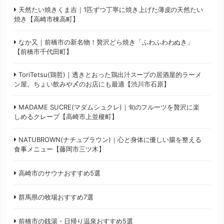
天然たい焼きくま吉｜1匹ずつ丁寧に焼き上げた薄皮の天然たい
焼き【高崎市棟高町】
なか又｜前橋市の新名物！贅沢どら焼き「ふわふわわぬき」
【前橋市千代田町】
ToriTetsu(鶏哲)｜透きとおった鶏出汁スープの居酒屋的ラーメ
ン屋。ちょい飲みや〆のお店にも最適【渋川市石原】
MADAME SUCRE(マダムシュクレ)｜旬のフルーツを贅沢に楽
しめるクレープ【高崎市上並榎町】
NATUBROWN(ナチュブラウン)｜心と身体に優しい腸を整える
食事メニュー【藤岡市三ツ木】
高崎市のサウナおすすめ5選
群馬県の牧場おすすめ7選
前橋市の銭湯・日帰り温泉おすすめ5選