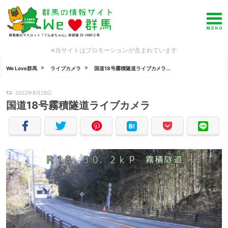
※当サイトはプロモーションが含まれています
We Love群馬
ライブカメラ
国道18号霧積隧道ライブカメラ...
2022年8月28日
国道18号霧積隧道ライブカメラ