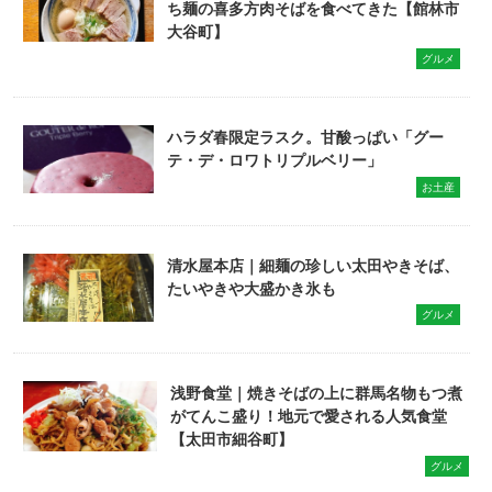
ち麺の喜多方肉そばを食べてきた【館林市
大谷町】
グルメ
ハラダ春限定ラスク。甘酸っぱい「グー
テ・デ・ロワトリプルベリー」
お土産
清水屋本店｜細麺の珍しい太田やきそば、
たいやきや大盛かき氷も
グルメ
浅野食堂｜焼きそばの上に群馬名物もつ煮
がてんこ盛り！地元で愛される人気食堂
【太田市細谷町】
グルメ