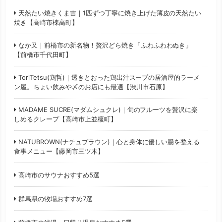
天然たい焼きくま吉｜1匹ずつ丁寧に焼き上げた薄皮の天然たい
焼き【高崎市棟高町】
なか又｜前橋市の新名物！贅沢どら焼き「ふわふわわぬき」
【前橋市千代田町】
ToriTetsu(鶏哲)｜透きとおった鶏出汁スープの居酒屋的ラーメ
ン屋。ちょい飲みや〆のお店にも最適【渋川市石原】
MADAME SUCRE(マダムシュクレ)｜旬のフルーツを贅沢に楽
しめるクレープ【高崎市上並榎町】
NATUBROWN(ナチュブラウン)｜心と身体に優しい腸を整える
食事メニュー【藤岡市三ツ木】
高崎市のサウナおすすめ5選
群馬県の牧場おすすめ7選