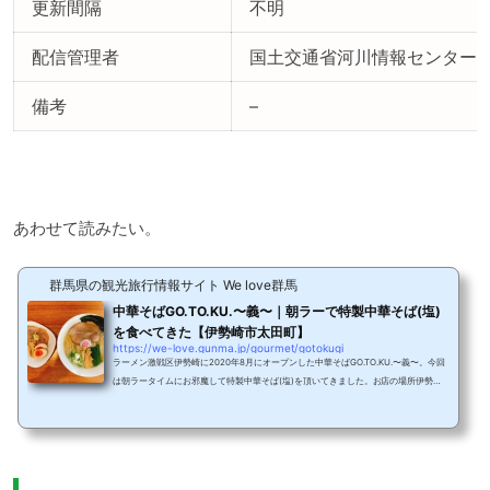
更新間隔
不明
配信管理者
国土交通省河川情報センター
備考
–
あわせて読みたい。
群馬県の観光旅行情報サイト We love群馬
中華そばGO.TO.KU.〜義〜｜朝ラーで特製中華そば(塩)
を食べてきた【伊勢崎市太田町】
https://we-love.gunma.jp/gourmet/gotokugi
ラーメン激戦区伊勢崎に2020年8月にオープンした中華そばGO.TO.KU.〜義〜。今回
は朝ラータイムにお邪魔して特製中華そば(塩)を頂いてきました。お店の場所伊勢崎
市民病院の北側。同じ敷地内にラーメン店やステーキ屋など飲食店が複数あるエリ
ア。こちらがお店の外観。10メートル左に麺や藏人と3店舗のラーメン店が軒を並べ
ます。店主さんは、藤岡市で人気のラーメン店中華そばGO.TO.KU〜仁〜で修行され
独立されたとのこと。店内の様子テーブル席も白を基調としているので、女性だけで
も入りやすい。調味料は、黒こしょう、一味唐辛子な...