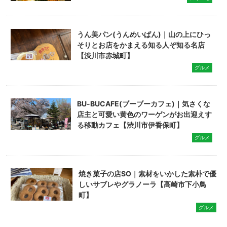
うん美パン(うんめいぱん)｜山の上にひっ
そりとお店をかまえる知る人ぞ知る名店
【渋川市赤城町】
グルメ
BU-BUCAFE(ブーブーカフェ)｜気さくな
店主と可愛い黄色のワーゲンがお出迎えす
る移動カフェ【渋川市伊香保町】
グルメ
焼き菓子の店SO｜素材をいかした素朴で優
しいサブレやグラノーラ【高崎市下小鳥
町】
グルメ