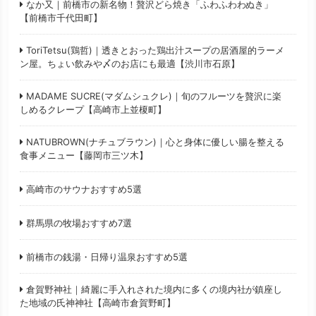
なか又｜前橋市の新名物！贅沢どら焼き「ふわふわわぬき」
【前橋市千代田町】
ToriTetsu(鶏哲)｜透きとおった鶏出汁スープの居酒屋的ラーメ
ン屋。ちょい飲みや〆のお店にも最適【渋川市石原】
MADAME SUCRE(マダムシュクレ)｜旬のフルーツを贅沢に楽
しめるクレープ【高崎市上並榎町】
NATUBROWN(ナチュブラウン)｜心と身体に優しい腸を整える
食事メニュー【藤岡市三ツ木】
高崎市のサウナおすすめ5選
群馬県の牧場おすすめ7選
前橋市の銭湯・日帰り温泉おすすめ5選
倉賀野神社｜綺麗に手入れされた境内に多くの境内社が鎮座し
た地域の氏神神社【高崎市倉賀野町】