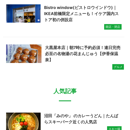
Bistro window(ビストロウインドウ)｜
IKEA前橋限定メニューも！イケア国内ス
トア初の併設店
開店・閉店
大黒屋本店｜朝7時に予約必須！連日完売
必至の名物湯の花まんじゅう【伊香保温
泉】
グルメ
人気記事
沼田「みのや」 のカレーうどん｜たんば
らスキーパーク近くの人気店
スキー場