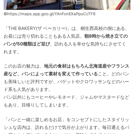
©https://maps.app.goo.gl/YAnFonEXaPpuCcTF6
「THE BAKERY(ザ ベーカリー)」は、桐生西高校の側にある、
お昼には売り切れることもある人気店。
朝8時から焼き立ての
パンが50種類ほど並び
、訪れる人を幸せな気持ちにさせてく
れます。
このお店の魅力は、
地元の食材はもちろん北海道産やフランス
産など、パンによって素材を変えて作っている
こと。どのパン
も美味しいと評判ですが、バゲットやクロワッサンなどのハー
ド系も人気があります。
パン以外にもコーヒーやレモネード、ジャムやマスタードなど
もあり、目移りしてしまいます。
「パンと一緒に楽しめるお店」をコンセプトにしたスタイリッ
シュな店内は、訪れるだけで気分が上がります。毎日通えるパ