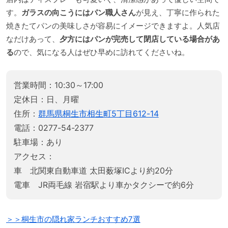
す。
ガラスの向こうにはパン職人さん
が見え、丁寧に作られた
焼きたてパンの美味しさが容易にイメージできますよ。人気店
なだけあって、
夕方にはパンが完売して閉店している場合があ
る
ので、気になる人はぜひ早めに訪れてくださいね。
営業時間：10:30～17:00
定休日：日、月曜
住所：
群馬県桐生市相生町5丁目612-14
電話：0277-54-2377
駐車場：あり
アクセス：
車 北関東自動車道 太田薮塚ICより約20分
電車 JR両毛線 岩宿駅より車かタクシーで約6分
＞＞桐生市の隠れ家ランチおすすめ7選