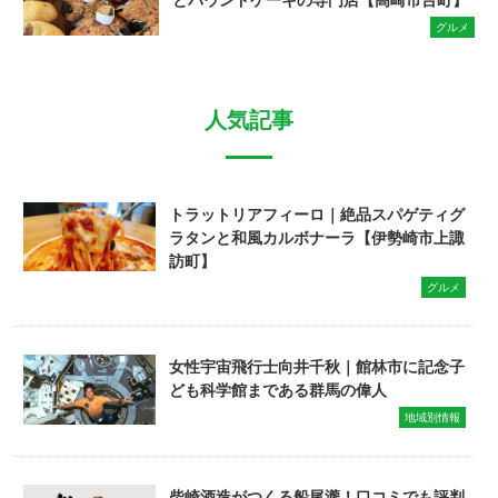
グルメ
人気記事
トラットリアフィーロ｜絶品スパゲティグ
ラタンと和風カルボナーラ【伊勢崎市上諏
訪町】
グルメ
女性宇宙飛行士向井千秋｜館林市に記念子
ども科学館まである群馬の偉人
地域別情報
柴崎酒造がつくる船尾瀧！口コミでも評判