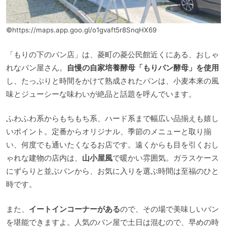
©https://maps.app.goo.gl/o1gvaft5r8SnqHX69
「もりの下のパン店」は、菱町の菱公民館近くにある、おしゃ
れなパン屋さん。
自慢の自家培養酵母「もりパン酵母」を使用
し、たっぷりと時間をかけて熟成されたパンは、小麦本来の風
味とジューシーな味わいが絶品と話題を呼んでいます。
ふわふわ系からもちもち系、ハード系まで幅広い品揃えも嬉し
いポイント。定番からオリジナル、季節のメニューと取り揃
い、何度でも通いたくなるお店です。遠くからも目を引くおし
ゃれな建物の店内は、
山小屋風
で暖かい雰囲気。ガラスケース
にずらりと並ぶパンから、お気に入りを選ぶ時間は至福のひと
時です。
また、
イートインコーナーがある
ので、その場で美味しいパン
を堪能できますよ。人気のパン屋で土日は混むので、早めの時