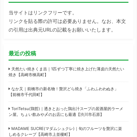
当サイトはリンクフリーです。
リンクを貼る際の許可は必要ありません。なお、本文
の引用は出典元URLの記載をお願いいたします。
最近の投稿
天然たい焼きくま吉｜1匹ずつ丁寧に焼き上げた薄皮の天然たい
焼き【高崎市棟高町】
なか又｜前橋市の新名物！贅沢どら焼き「ふわふわわぬき」
【前橋市千代田町】
ToriTetsu(鶏哲)｜透きとおった鶏出汁スープの居酒屋的ラーメ
ン屋。ちょい飲みや〆のお店にも最適【渋川市石原】
MADAME SUCRE(マダムシュクレ)｜旬のフルーツを贅沢に楽
しめるクレープ【高崎市上並榎町】