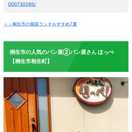
000730266/
＞＞桐生市の個室ランチおすすめ7選
桐生市の人気のパン屋②パン屋さん ほっぺ
【桐生市相生町】