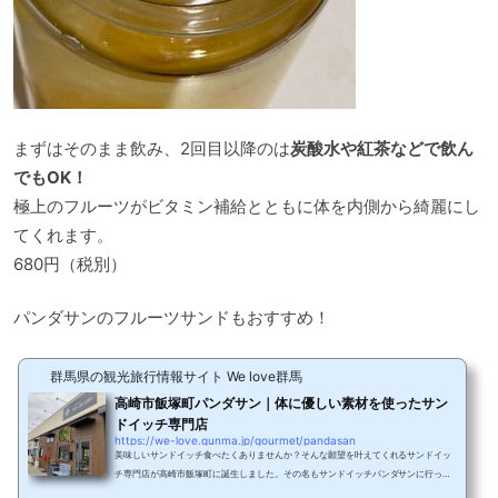
まずはそのまま飲み、2回目以降のは
炭酸水や紅茶などで飲ん
でもOK！
極上のフルーツがビタミン補給とともに体を内側から綺麗にし
てくれます。
680円（税別）
パンダサンのフルーツサンドもおすすめ！
群馬県の観光旅行情報サイト We love群馬
高崎市飯塚町パンダサン｜体に優しい素材を使ったサン
ドイッチ専門店
https://we-love.gunma.jp/gourmet/pandasan
美味しいサンドイッチ食べたくありませんか？そんな願望を叶えてくれるサンドイッ
チ専門店が高崎市飯塚町に誕生しました。その名もサンドイッチパンダサンに行って
みたのでその美味しさをお伝えしたいと思います。フレッシュで美味しい手作りサン