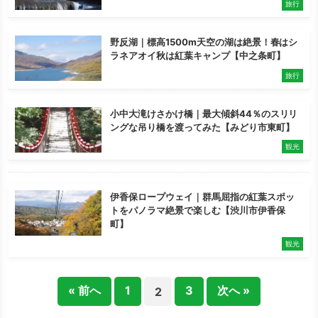
旅行
野反湖｜標高1500m天空の湖は絶景！春はシ
ラネアオイ秋は紅葉キャンプ【中之条町】
旅行
小中大滝けさかけ橋｜最大傾斜44％のスリリ
ングな吊り橋を渡ってみた【みどり市東町】
観光
伊香保ロープウェイ｜群馬屈指の紅葉スポッ
トをパノラマ絶景で楽しむ【渋川市伊香保
町】
観光
« 前へ
1
3
次へ »
2