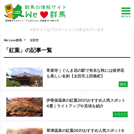
※当サイトはプロモーションが含まれています
We Love群馬
太田市
「紅葉」の記事一覧
常楽寺｜ぐんま花の駅で有名な秋には彼岸花
も美しい名刹【太田市上田島町】
観光
伊香保温泉の紅葉2021おすすめ人気スポット
4選｜ライトアップや見頃を紹介
ドライブ
草津温泉の紅葉2021おすすめ人気スポット6