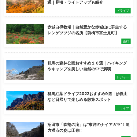
選｜見頃・ライトアップも紹介
ドライブ
赤城白樺牧場｜自然豊かな赤城山に群生する
レンゲツツジの名所【前橋市富士見町】
旅行
群馬の森林公園おすすめ１０選｜ハイキング
やキャンプを美しい自然の中で満喫
レジャー
群馬紅葉ドライブ2022おすすめ9選｜妙義山
など日帰りで楽しめる散策スポット
ドライブ
沼田市「吹割の滝」は“東洋のナイアガラ”！迫
力満点の姿は圧巻!!