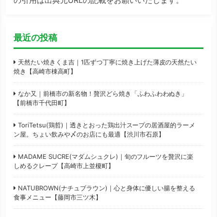
最近の投稿
天然たい焼きくま吉｜1匹ずつ丁寧に焼き上げた薄皮の天然たい
焼き【高崎市棟高町】
なか又｜前橋市の新名物！贅沢どら焼き「ふわふわわぬき」
【前橋市千代田町】
ToriTetsu(鶏哲)｜透きとおった鶏出汁スープの居酒屋的ラーメ
ン屋。ちょい飲みや〆のお店にも最適【渋川市石原】
MADAME SUCRE(マダムシュクレ)｜旬のフルーツを贅沢に楽
しめるクレープ【高崎市上並榎町】
NATUBROWN(ナチュブラウン)｜心と身体に優しい腸を整える
食事メニュー【藤岡市三ツ木】