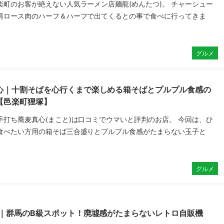
楽町のお客が絶えない人気ラーメン店麺龍(めんたつ)。 チャーシュー
肩ロース肉のハーフ＆ハーフで出てくるとの事で食べに行ってきま
グルメ
心｜十割そばを心行くまで楽しめる箱そばとプルプル食感の
【邑楽町狸塚】
手打ち蕎麦真心(まこと)は口コミでウマいと評判のお店。 今回は、ひ
食べたい方用の箱そば三合盛りとプルプル食感がたまらない玉子と
グルメ
4｜群馬のB級スポット！廃墟感がたまらないレトロ自販機