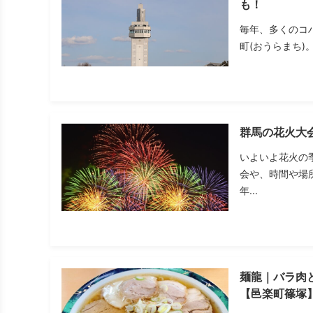
も！
毎年、多くのコ
町(おうらまち)
群馬の花火大
いよいよ花火の
会や、時間や場
年...
麺龍｜バラ肉
【邑楽町篠塚