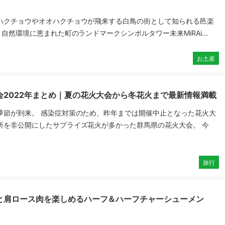
ハクチョウやオオハクチョウが飛来する白鳥の街として知られる邑楽
。自然環境に恵まれた町のランドマークシンボルタワー未来MiRAi...
お土産
会2022年まとめ｜夏の花火大会から冬花火まで最新情報満載
季節が到来。 感染症対策のため、昨年までは開催中止となった花火大
所を非公開にしたサプライズ花火が多かった群馬県の花火大会。 今
旅行
と肩ロース肉を楽しめるハーフ＆ハーフチャーシューメン
】