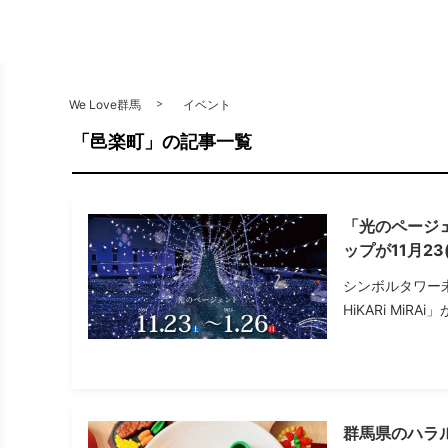
We Love群馬
イベント
「邑楽町」の記事一覧
「光のページェン
ップが11月2
シンボルタワー未
HiKARi MiR
群馬県のハラ