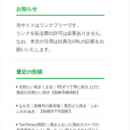
お知らせ
当サイトはリンクフリーです。
リンクを貼る際の許可は必要ありません。
なお、本文の引用は出典元URLの記載をお
願いいたします。
最近の投稿
天然たい焼きくま吉｜1匹ずつ丁寧に焼き上げた
薄皮の天然たい焼き【高崎市棟高町】
なか又｜前橋市の新名物！贅沢どら焼き「ふわ
ふわわぬき」【前橋市千代田町】
ToriTetsu(鶏哲)｜透きとおった鶏出汁スープの
居酒屋的ラーメン屋。ちょい飲みや〆のお店にも