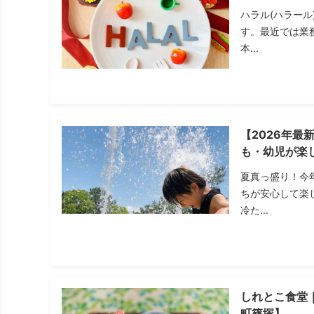
ハラル(ハラー
す。最近では業
本...
【2026年最
も・幼児が楽
夏真っ盛り！今
ちが安心して楽
冷た...
しれとこ食堂
町篠塚】