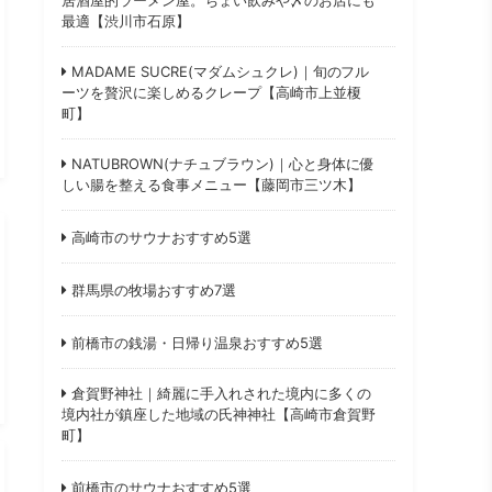
最適【渋川市石原】
MADAME SUCRE(マダムシュクレ)｜旬のフル
ーツを贅沢に楽しめるクレープ【高崎市上並榎
町】
NATUBROWN(ナチュブラウン)｜心と身体に優
しい腸を整える食事メニュー【藤岡市三ツ木】
高崎市のサウナおすすめ5選
群馬県の牧場おすすめ7選
前橋市の銭湯・日帰り温泉おすすめ5選
倉賀野神社｜綺麗に手入れされた境内に多くの
境内社が鎮座した地域の氏神神社【高崎市倉賀野
町】
前橋市のサウナおすすめ5選