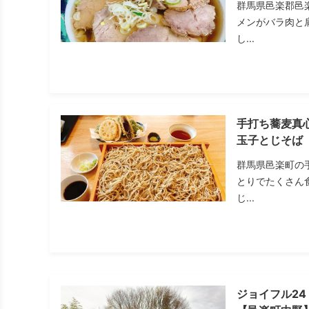
群馬県邑楽郡邑
メンがバラ肉と
し...
手打ち蕎麦真
玉子とじそば
群馬県邑楽町の
とりでたくさん
じ...
ジョイフル2