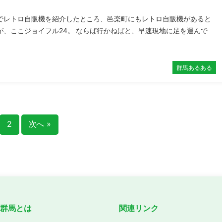
】
でレトロ自販機を紹介したところ、邑楽町にもレトロ自販機があると
が、ここジョイフル24。 ならば行かねばと、早速現地に足を運んで
群馬あるある
2
次へ »
ve群馬とは
関連リンク