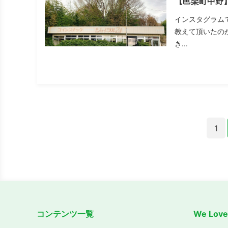
【邑楽町中野
インスタグラム
教えて頂いたの
き...
1
コンテンツ一覧
We Lo