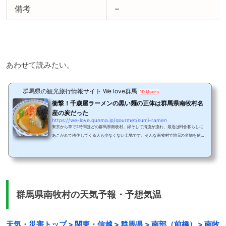
備考
–
あわせて読みたい。
群馬県の観光旅行情報サイト We love群馬
10 Users
衝撃！千歳屋ラーメンの黒い麺の正体は群馬県南牧村名
産の炭だった
https://we-love.gunma.jp/gourmet/sumi-ramen
東京から車で2時間ほどの群馬県南牧村。緑そして清流が流れ、最近は田舎暮らしに
あこがれて移住してくる人も少なくない土地です。そんな南牧村で地元の名物を使っ
た仰天ラーメンがあるのをご存知でしょうか？今回は南牧村でしか食べられないラー
メンをご紹介します。緑と清流に囲まれた群馬県甘楽郡南牧村長野県との境目にある
南牧村。緑豊で山と清流がとても美しい山村です。四季折々の花が咲き、お盆時期に
は400年もの歴史を持つ大日向火とぼしという群馬県内最大級の火祭りも行われま
す。東京から2時間、下仁田インターから30分ほど...
群馬県南牧村の天気予報・予想気温
天気・災害トップ > 関東・信越 > 群馬県 > 南部（前橋） > 南牧