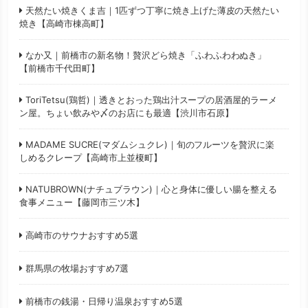
天然たい焼きくま吉｜1匹ずつ丁寧に焼き上げた薄皮の天然たい
焼き【高崎市棟高町】
なか又｜前橋市の新名物！贅沢どら焼き「ふわふわわぬき」
【前橋市千代田町】
ToriTetsu(鶏哲)｜透きとおった鶏出汁スープの居酒屋的ラーメ
ン屋。ちょい飲みや〆のお店にも最適【渋川市石原】
MADAME SUCRE(マダムシュクレ)｜旬のフルーツを贅沢に楽
しめるクレープ【高崎市上並榎町】
NATUBROWN(ナチュブラウン)｜心と身体に優しい腸を整える
食事メニュー【藤岡市三ツ木】
高崎市のサウナおすすめ5選
群馬県の牧場おすすめ7選
前橋市の銭湯・日帰り温泉おすすめ5選