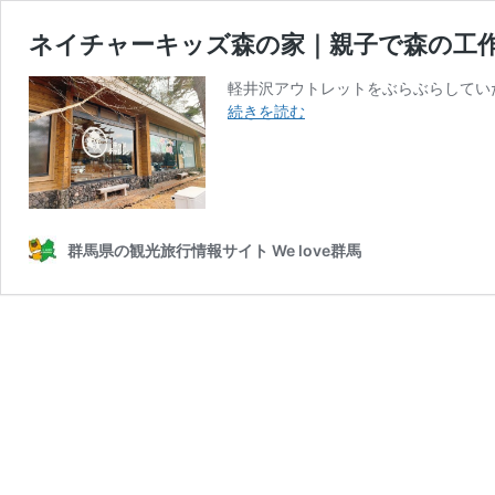
ネイチャーキッズ森の家｜親子で森の工
軽井沢アウトレットをぶらぶらしてい
ネ
続きを読む
イ
チ
ャ
ー
キ
ッ
群馬県の観光旅行情報サイト We love群馬
ズ
森
の
家
｜
親
子
で
森
の