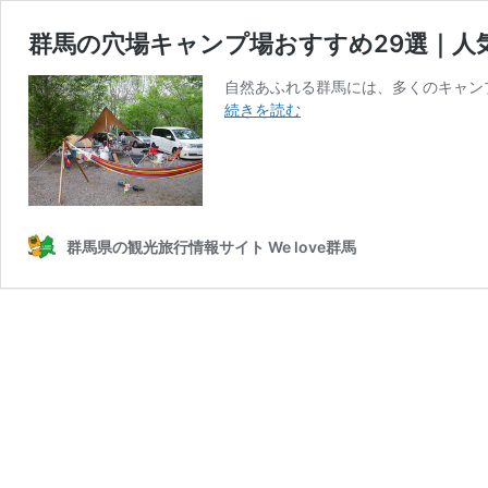
群馬の穴場キャンプ場おすすめ29選｜人
自然あふれる群馬には、多くのキャン
群
続きを読む
馬
の
穴
場
キ
ャ
群馬県の観光旅行情報サイト We love群馬
ン
プ
場
お
す
す
め
29
選
｜