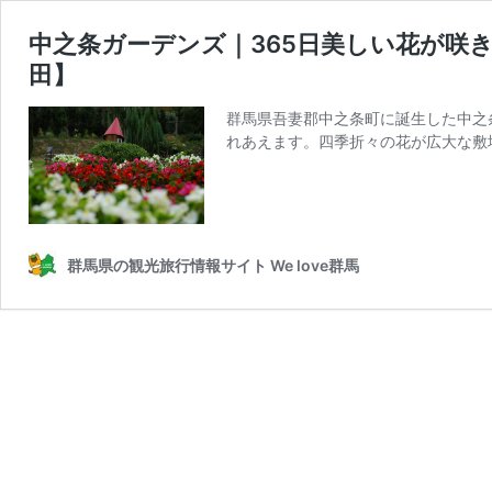
中之条ガーデンズ｜365日美しい花が咲
田】
群馬県吾妻郡中之条町に誕生した中之
れあえます。四季折々の花が広大な敷
群馬県の観光旅行情報サイト We love群馬