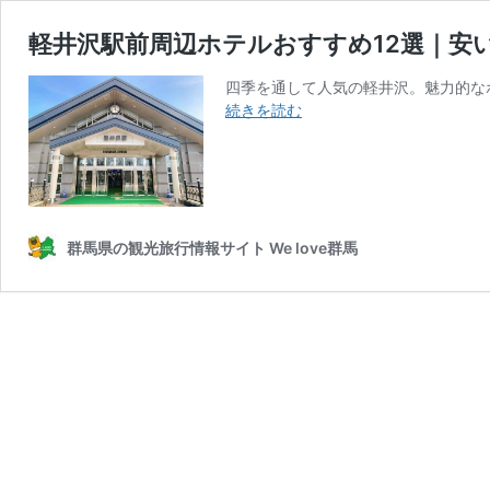
軽井沢駅前周辺ホテルおすすめ12選｜安
四季を通して人気の軽井沢。魅力的な
軽
続きを読む
井
沢
駅
前
周
辺
群馬県の観光旅行情報サイト We love群馬
ホ
テ
ル
お
す
す
め
12
選
｜