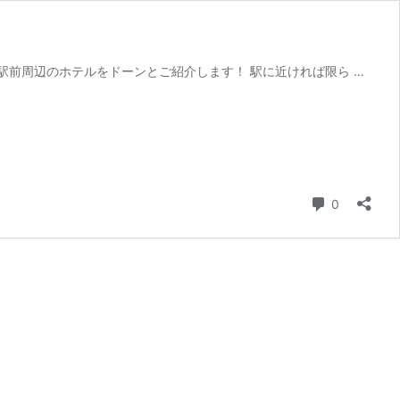
前周辺のホテルをドーンとご紹介します！ 駅に近ければ限ら …
コメント
0